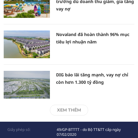
trưởng dù doanh thu giảm, gia tăng
vay nợ
Novaland đã hoàn thành 96% mục
tiêu lợi nhuận năm
DIG báo lãi tăng mạnh, vay nợ chỉ
còn hơn 1.300 tỷ đồng
XEM THÊM
Giấy phép số:
49/GP-BTTTT - do Bộ TT&TT cấp ngày
07/02/2020