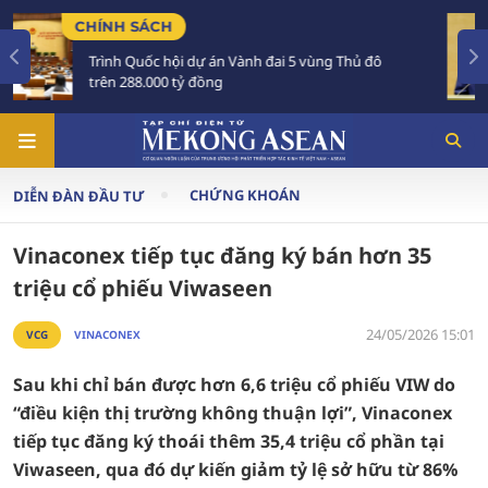
TIÊU ĐIỂM
i 5 vùng Thủ đô
Tổng Bí thư, Chủ tịch nước Tô Lâ
Australia và New Zealand
CHỨNG KHOÁN
DIỄN ĐÀN ĐẦU TƯ
Vinaconex tiếp tục đăng ký bán hơn 35
triệu cổ phiếu Viwaseen
24/05/2026 15:01
VCG
VINACONEX
Sau khi chỉ bán được hơn 6,6 triệu cổ phiếu VIW do
“điều kiện thị trường không thuận lợi”, Vinaconex
tiếp tục đăng ký thoái thêm 35,4 triệu cổ phần tại
Viwaseen, qua đó dự kiến giảm tỷ lệ sở hữu từ 86%