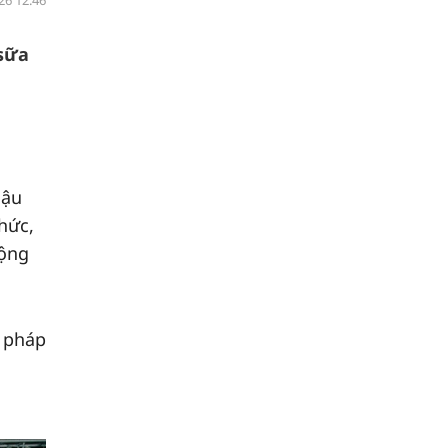
26 12:46
 sữa
hậu
hức,
động
i pháp