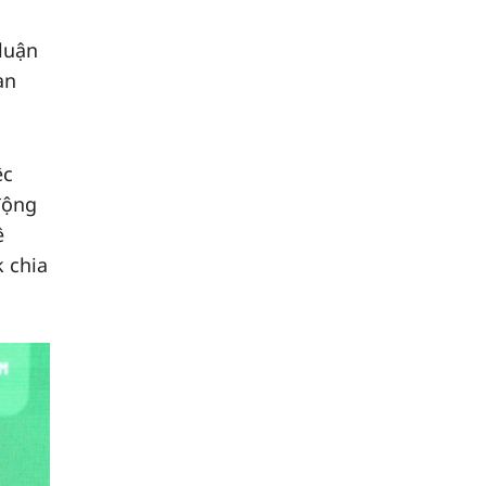
luận
ạn
ệc
động
ê
 chia