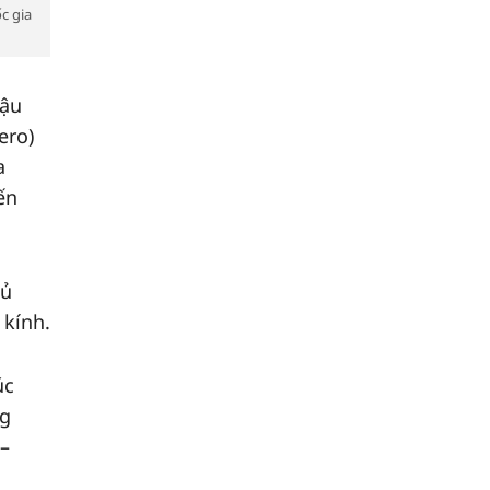
c gia
hậu
ero)
a
ến
hủ
 kính.
úc
ng
 –