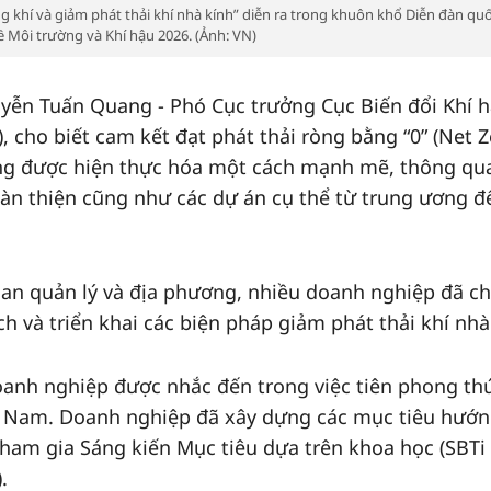
hí và giảm phát thải khí nhà kính” diễn ra trong khuôn khổ Diễn đàn quố
ề Môi trường và Khí hậu 2026. (Ảnh: VN)
uyễn Tuấn Quang - Phó Cục trưởng Cục Biến đổi Khí 
 cho biết cam kết đạt phát thải ròng bằng “0” (Net Z
ng được hiện thực hóa một cách mạnh mẽ, thông qu
àn thiện cũng như các dự án cụ thể từ trung ương đ
an quản lý và địa phương, nhiều doanh nghiệp đã c
 và triển khai các biện pháp giảm phát thải khí nhà
oanh nghiệp được nhắc đến trong việc tiên phong th
ệt Nam. Doanh nghiệp đã xây dựng các mục tiêu hướ
ham gia Sáng kiến Mục tiêu dựa trên khoa học (SBTi
.