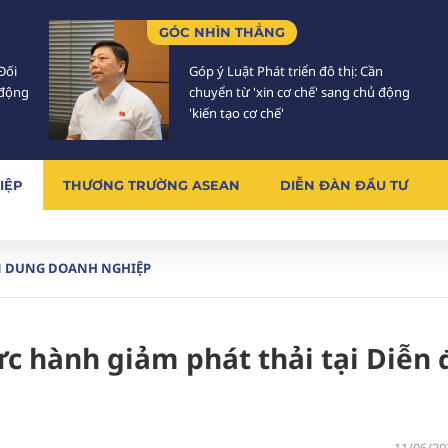
GÓC NHÌN THẲNG
Đối
Góp ý Luật Phát triển đô thị: Cần
 động
chuyển từ 'xin cơ chế' sang chủ động
'kiến tạo cơ chế'
IỆP
THƯƠNG TRƯỜNG ASEAN
DIỄN ĐÀN ĐẦU TƯ
 DUNG DOANH NGHIỆP
ực hành giảm phát thải tại Diễn