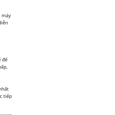
à máy
diễn
ế để
hấp,
nhất
c tiếp