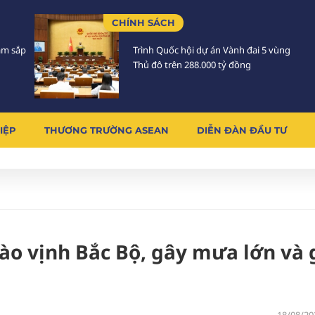
CHÍNH SÁCH
Lâm sắp
Trình Quốc hội dự án Vành đai 5 vùng
Thủ đô trên 288.000 tỷ đồng
IỆP
THƯƠNG TRƯỜNG ASEAN
DIỄN ĐÀN ĐẦU TƯ
vào vịnh Bắc Bộ, gây mưa lớn và 