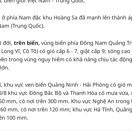
c biên giới Việt Nam - Trung Quốc.
ấp ở phía Nam đặc khu Hoàng Sa đã mạnh lên thành á
 Nam (Trung Quốc).
t đới,
trên biển,
vùng biển phía Đông Nam Quảng Trị
ong Vĩ, Cô Tô) có gió cấp 6 - 7, giật cấp 9; sóng cao 
yền trong vùng nguy hiểm có khả năng chịu tác động
lớn.
8, khu vực ven biển Quảng Ninh - Hải Phòng có gió 
 - 20/8 khu vực Đông Bắc Bộ và Thanh Hóa có mưa vừa
 150 mm, có nơi trên 300 mm. Khu vực Nghệ An tron
- 60 mm, có nơi trên 120 mm; khu vực Hà Tĩnh, Quảng
trên 100 mm.