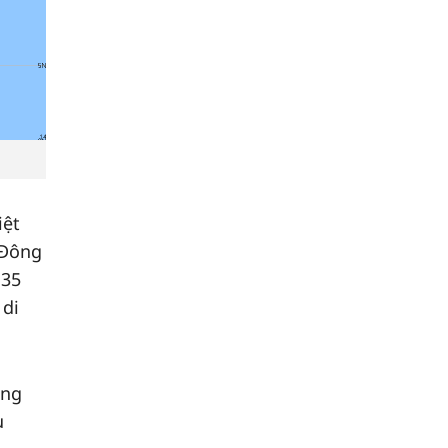
iệt
 Đông
135
 di
ạng
u