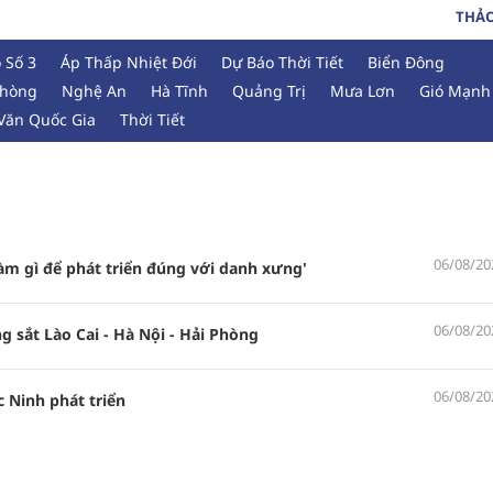
THẢ
 Số 3
Áp Thấp Nhiệt Đới
Dự Báo Thời Tiết
Biển Đông
Phòng
Nghệ An
Hà Tĩnh
Quảng Trị
Mưa Lơn
Gió Mạnh
Văn Quốc Gia
Thời Tiết
06/08/20
làm gì để phát triển đúng với danh xưng'
06/08/20
 sắt Lào Cai - Hà Nội - Hải Phòng
06/08/20
 Ninh phát triển