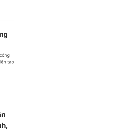
òng
 công
iến tạo
ân
nh,