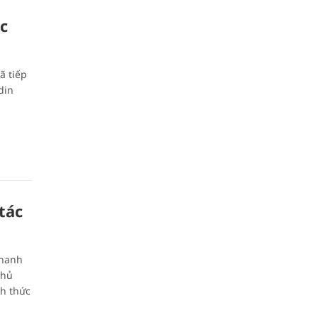
c
ã tiếp
din
tác
Thanh
Chủ
h thức