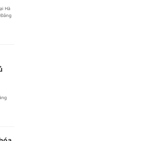
ại Hà
i Đảng
ủ
Tăng
 hóa