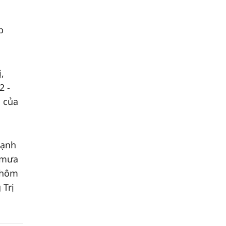
p
,
2 -
 của
mạnh
, mưa
g hôm
 Trị