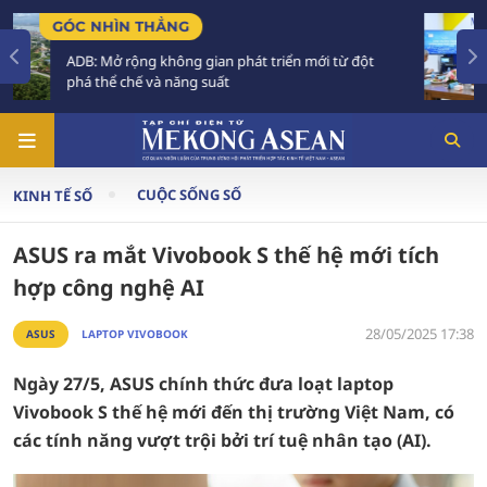
TIÊU ĐIỂM
đột
Tăng trưởng trong không gian phát triển mới:
Phải xây dựng thực lực đủ mạnh
CUỘC SỐNG SỐ
KINH TẾ SỐ
ASUS ra mắt Vivobook S thế hệ mới tích
hợp công nghệ AI
28/05/2025 17:38
ASUS
LAPTOP VIVOBOOK
Ngày 27/5, ASUS chính thức đưa loạt laptop
Vivobook S thế hệ mới đến thị trường Việt Nam, có
các tính năng vượt trội bởi trí tuệ nhân tạo (AI).