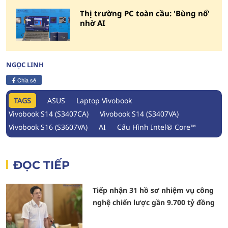
Thị trường PC toàn cầu: 'Bùng nổ'
nhờ AI
NGỌC LINH
Chia sẻ
TAGS
ASUS
Laptop Vivobook
Vivobook S14 (S3407CA)
Vivobook S14 (S3407VA)
Vivobook S16 (S3607VA)
AI
Cấu Hình Intel® Core™
ĐỌC TIẾP
Tiếp nhận 31 hồ sơ nhiệm vụ công
nghệ chiến lược gần 9.700 tỷ đồng