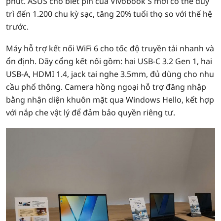
phút. ASUS cho biết pin của Vivobook S mới có thể duy
trì đến 1.200 chu kỳ sạc, tăng 20% tuổi thọ so với thế hệ
trước.
Máy hỗ trợ kết nối WiFi 6 cho tốc độ truyền tải nhanh và
ổn định. Dãy cổng kết nối gồm: hai USB-C 3.2 Gen 1, hai
USB-A, HDMI 1.4, jack tai nghe 3.5mm, đủ dùng cho nhu
cầu phổ thông. Camera hồng ngoại hỗ trợ đăng nhập
bằng nhận diện khuôn mặt qua Windows Hello, kết hợp
với nắp che vật lý để đảm bảo quyền riêng tư.