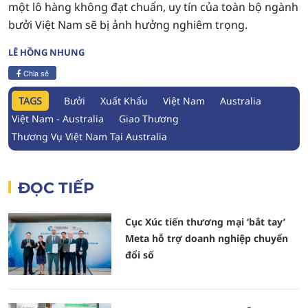
một lô hàng không đạt chuẩn, uy tín của toàn bộ ngành
bưởi Việt Nam sẽ bị ảnh hưởng nghiêm trọng.
LÊ HỒNG NHUNG
Chia sẻ
TAGS
Bưởi
Xuất Khẩu
Việt Nam
Australia
Việt Nam - Australia
Giao Thương
Thương Vụ Việt Nam Tại Australia
ĐỌC TIẾP
Cục Xúc tiến thương mại ‘bắt tay’
Meta hỗ trợ doanh nghiệp chuyển
đổi số