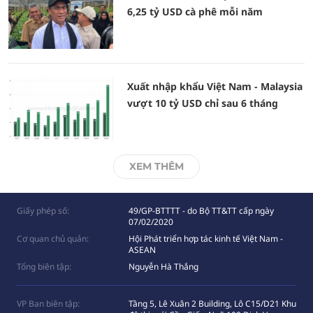
6,25 tỷ USD cà phê mỗi năm
Xuất nhập khẩu Việt Nam - Malaysia
vượt 10 tỷ USD chỉ sau 6 tháng
XEM THÊM
Giấy phép số:
49/GP-BTTTT - do Bộ TT&TT cấp ngày
07/02/2020
Cơ quan chủ quản:
Hội Phát triển hợp tác kinh tế Việt Nam -
ASEAN
Tổng biên tập:
Nguyễn Hà Thắng
VP Ban biên tập:
Tầng 5, Lê Xuân 2 Building, Lô C15/D21 Khu