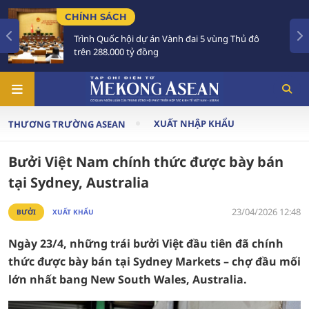
CHÍNH SÁCH
Trình Quốc hội dự án Vành đai 5 vùng Thủ đô
trên 288.000 tỷ đồng
XUẤT NHẬP KHẨU
THƯƠNG TRƯỜNG ASEAN
Bưởi Việt Nam chính thức được bày bán
tại Sydney, Australia
23/04/2026 12:48
BƯỞI
XUẤT KHẨU
Ngày 23/4, những trái bưởi Việt đầu tiên đã chính
thức được bày bán tại Sydney Markets – chợ đầu mối
lớn nhất bang New South Wales, Australia.