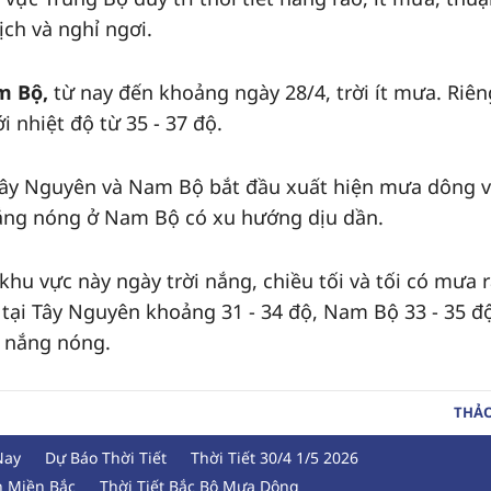
ịch và nghỉ ngơi.
m Bộ,
từ nay đến khoảng ngày 28/4, trời ít mưa. Riên
 nhiệt độ từ 35 - 37 độ.
Tây Nguyên và Nam Bộ bắt đầu xuất hiện mưa dông 
 nắng nóng ở Nam Bộ có xu hướng dịu dần.
i khu vực này ngày trời nắng, chiều tối và tối có mưa 
 tại Tây Nguyên khoảng 31 - 34 độ, Nam Bộ 33 - 35 đ
n nắng nóng.
THẢ
Nay
Dự Báo Thời Tiết
Thời Tiết 30/4 1/5 2026
h Miền Bắc
Thời Tiết Bắc Bộ Mưa Dông