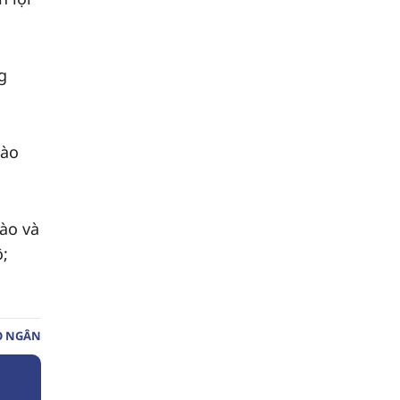
g
vào
rào và
ộ;
O NGÂN