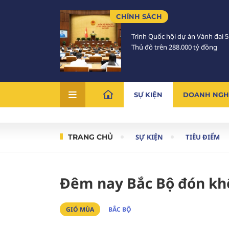
CHÍNH SÁCH
Trình Quốc hội dự án Vành đai 
Thủ đô trên 288.000 tỷ đồng
SỰ KIỆN
DOANH NGH
TRANG CHỦ
SỰ KIỆN
TIÊU ĐIỂM
Đêm nay Bắc Bộ đón khô
GIÓ MÙA
BẮC BỘ