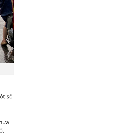
ột số
mưa
ố,