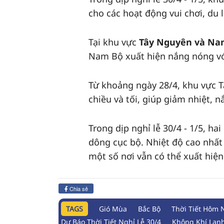
cho các hoạt động vui chơi, du l
Tại khu vực
Tây Nguyên và Na
Nam Bộ xuất hiện nắng nóng với
Từ khoảng ngày 28/4, khu vực 
chiều và tối, giúp giảm nhiệt,
Trong dịp nghỉ lễ 30/4 - 1/5, ha
dông cục bộ. Nhiệt độ cao nhất
một số nơi vẫn có thể xuất hiệ
Chia sẻ
TAGS
Gió Mùa
Bắc Bộ
Thời Tiết Hôm 
Dự Báo Thời Tiết Nghỉ Lễ 30/4
Không Khí Lạn