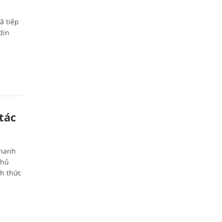
ã tiếp
din
tác
Thanh
Chủ
h thức