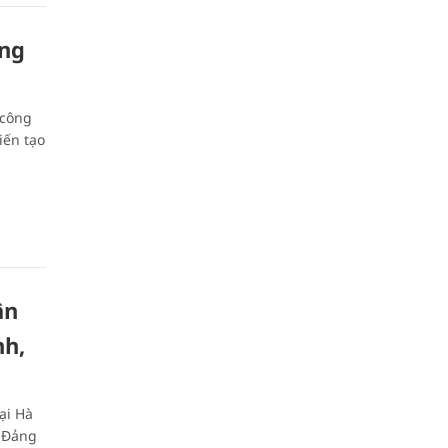
òng
 công
iến tạo
ân
nh,
ại Hà
i Đảng