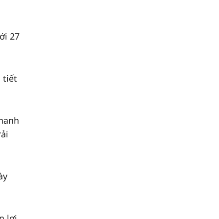
ới 27
 tiết
Thanh
ải
ày
n lợi