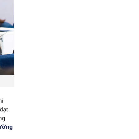
hi
 đạt
ng
hường