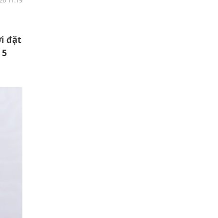
26 11:19
i đặt
 5