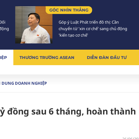
GÓC NHÌN THẲNG
Đối
Góp ý Luật Phát triển đô thị: Cần
 động
chuyển từ 'xin cơ chế' sang chủ động
'kiến tạo cơ chế'
IỆP
THƯƠNG TRƯỜNG ASEAN
DIỄN ĐÀN ĐẦU TƯ
 DUNG DOANH NGHIỆP
 tỷ đồng sau 6 tháng, hoàn thành