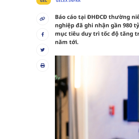
GEL
GELEX INFRA
Báo cáo tại ĐHĐCĐ thường niên
nghiệp đã ghi nhận gần 980 tỷ
mục tiêu duy trì tốc độ tăng 
năm tới.