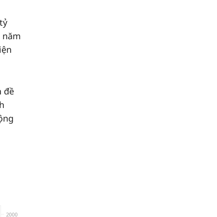
tỷ
̉a năm
iện
h đề
nh
động