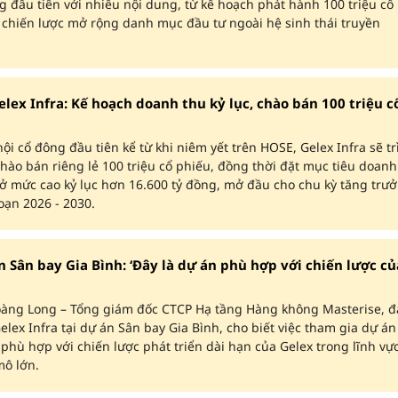
g đầu tiên với nhiều nội dung, từ kế hoạch phát hành 100 triệu cổ
 chiến lược mở rộng danh mục đầu tư ngoài hệ sinh thái truyền
ex Infra: Kế hoạch doanh thu kỷ lục, chào bán 100 triệu cô
 hội cổ đông đầu tiên kể từ khi niêm yết trên HOSE, Gelex Infra sẽ t
hào bán riêng lẻ 100 triệu cổ phiếu, đồng thời đặt mục tiêu doanh
ở mức cao kỷ lục hơn 16.600 tỷ đồng, mở đầu cho chu kỳ tăng trư
oạn 2026 - 2030.
́n Sân bay Gia Bình: ‘Đây là dự án phù hợp với chiến lược củ
àng Long – Tổng giám đốc CTCP Hạ tầng Hàng không Masterise, đ
elex Infra tại dự án Sân bay Gia Bình, cho biết việc tham gia dự án
phù hợp với chiến lược phát triển dài hạn của Gelex trong lĩnh vự
mô lớn.