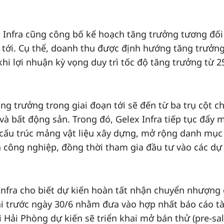
ex Infra cũng công bố kế hoạch tăng trưởng tương đối
tới. Cụ thể, doanh thu được định hướng tăng trưởn
i lợi nhuận kỳ vọng duy trì tốc độ tăng trưởng từ 25
g trưởng trong giai đoạn tới sẽ đến từ ba trụ cột c
và bất động sản. Trong đó, Gelex Infra tiếp tục đẩy
i cấu trúc mảng vật liệu xây dựng, mở rộng danh mục
 công nghiệp, đồng thời tham gia đầu tư vào các dự
 Infra cho biết dự kiến hoàn tất nhận chuyển nhượng 
i trước ngày 30/6 nhằm đưa vào hợp nhất báo cáo tà
 Hải Phòng dự kiến sẽ triển khai mở bán thử (pre-sal