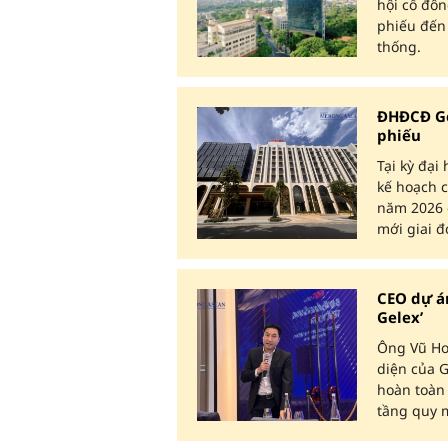
hội cổ đôn
phiếu đến
thống.
ĐHĐCĐ Gel
phiếu
Tại kỳ đại
kế hoạch c
năm 2026 
mới giai đ
CEO dự a
Gelex’
Ông Vũ Ho
diện của G
hoàn toàn 
tầng quy 