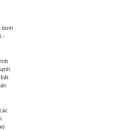
g bình
 -
hính
 mạnh
 bất
 án
các
i
e)