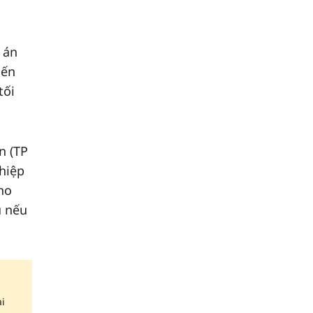
 án
iến
tối
n (TP
hiệp
ho
u nếu
ại