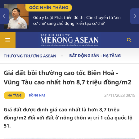
GÓC NHÌN THẲNG
Góp ý Luật Phát triển đô thị: Cần chuyển từ 'xin
cơ chế' sang chủ động 'kiến tạo cơ chế'
BẤT ĐỘNG SẢN - HẠ TẦNG
THƯƠNG TRƯỜNG ASEAN
Giá đất bồi thường cao tốc Biên Hoà -
Vũng Tàu cao nhất hơn 8,7 triệu đồng/m2
24/11/2023 09:15
HẠ TẦNG
ĐỒNG NAI
Giá đất được định giá cao nhất là hơn 8,7 triệu
đồng/m2 đối với đất ở nông thôn vị trí 1 của quốc lộ
51.