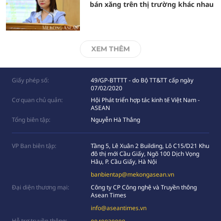
bán xăng trên thị trường khác nhau
XEM THÊM
Giấy phép số:
49/GP-BTTTT - do Bộ TT&TT cấp ngày
07/02/2020
Cơ quan chủ quản:
Hội Phát triển hợp tác kinh tế Việt Nam -
ASEAN
Tổng biên tập:
Nguyễn Hà Thắng
VP Ban biên tập:
Tầng 5, Lê Xuân 2 Building, Lô C15/D21 Khu
đô thị mới Cầu Giấy, Ngõ 100 Dịch Vọng
Hâụ, P. Cầu Giấy, Hà Nội
banbientap@mekongasean.vn
Đại diện thương mại:
Công ty CP Công nghệ và Truyền thông
Asean Times
info@aseantimes.vn
Hỗ trợ truyền thông: