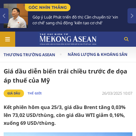
GÓC NHÌN THẲNG
Góp ý Luật Phát triển đô thị: Cần chuyển từ 'xin
cơ chế' sang chủ động 'kiến tạo cơ chế'
NĂNG LƯỢNG & KHOÁNG SẢN
THƯƠNG TRƯỜNG ASEAN
Giá dầu diễn biến trái chiều trước đe dọa
áp thuế của Mỹ
26/03/2025 10:07
GIÁ DẦU
THẾ GIỚI
Kết phiên hôm qua 25/3, giá dầu Brent tăng 0,03%
lên 73,02 USD/thùng, còn giá dầu WTI giảm 0,16%,
xuống 69 USD/thùng.