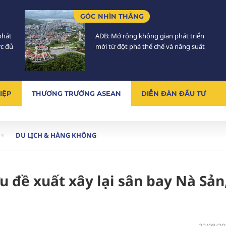
GÓC NHÌN THẲNG
phát
ADB: Mở rộng không gian phát triển
ực đủ
mới từ đột phá thể chế và năng suất
IỆP
THƯƠNG TRƯỜNG ASEAN
DIỄN ĐÀN ĐẦU TƯ
DU LỊCH & HÀNG KHÔNG
 đề xuất xây lại sân bay Nà Sản