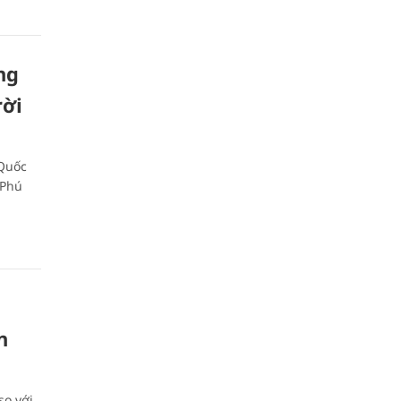
ng
rời
 Quốc
 Phú
n
so với