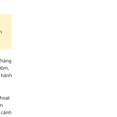
m
 hàng
00m,
 hành
 hoạt
ản
ạ cánh