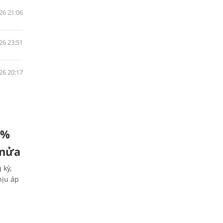
26 21:06
26 23:51
26 20:17
0%
 nửa
 kỳ,
hịu áp