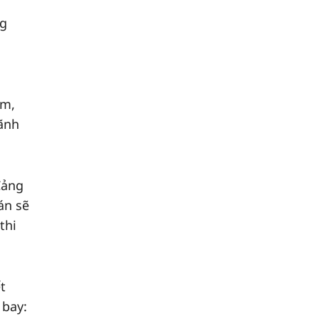
ng
ăm,
ãnh
Cảng
án sẽ
thi
t
 bay: