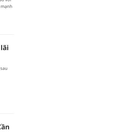
g mạnh
lãi
 sau
Cần