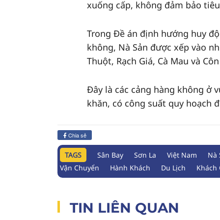
xuống cấp, không đảm bảo tiêu
Trong Đề án định hướng huy độ
không, Nà Sản được xếp vào nhó
Thuột, Rạch Giá, Cà Mau và Côn
Đây là các cảng hàng không ở vù
khăn, có công suất quy hoạch 
Chia sẻ
TAGS
Sân Bay
Sơn La
Việt Nam
Nà 
Vận Chuyển
Hành Khách
Du Lịch
Khách 
TIN LIÊN QUAN