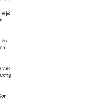
22 11:06
 việc
c
hiên
ành
 việc
hương
Sơn,