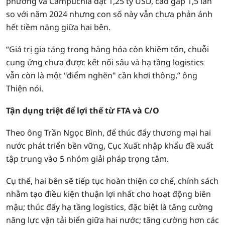
phương và Campuchia đạt 1,25 tỷ USD, cao gấp 1,5 lần
so với năm 2024 nhưng con số này vẫn chưa phản ánh
hết tiềm năng giữa hai bên.
“Giá trị gia tăng trong hàng hóa còn khiêm tốn, chuỗi
cung ứng chưa được kết nối sâu và hạ tầng logistics
vẫn còn là một "điểm nghẽn" cần khơi thông,” ông
Thiện nói.
Tận dụng triệt để lợi thế từ FTA và C/O
Theo ông Trần Ngọc Bình, để thúc đẩy thương mại hai
nước phát triển bền vững, Cục Xuất nhập khẩu đề xuất
tập trung vào 5 nhóm giải pháp trọng tâm.
Cụ thể, hai bên sẽ tiếp tục hoàn thiện cơ chế, chính sách
nhằm tạo điều kiện thuận lợi nhất cho hoạt động biên
mậu; thúc đẩy hạ tầng logistics, đặc biệt là tăng cường
năng lực vận tải biển giữa hai nước; tăng cường hơn các