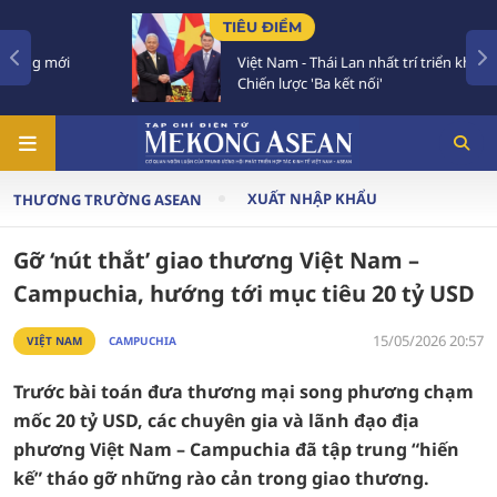
TIÊU ĐIỂM
Việt Nam - Thái Lan nhất trí triển khai thực chất
Chiến lược 'Ba kết nối'
XUẤT NHẬP KHẨU
THƯƠNG TRƯỜNG ASEAN
Gỡ ‘nút thắt’ giao thương Việt Nam –
Campuchia, hướng tới mục tiêu 20 tỷ USD
15/05/2026 20:57
VIỆT NAM
CAMPUCHIA
Trước bài toán đưa thương mại song phương chạm
mốc 20 tỷ USD, các chuyên gia và lãnh đạo địa
phương Việt Nam – Campuchia đã tập trung “hiến
kế” tháo gỡ những rào cản trong giao thương.