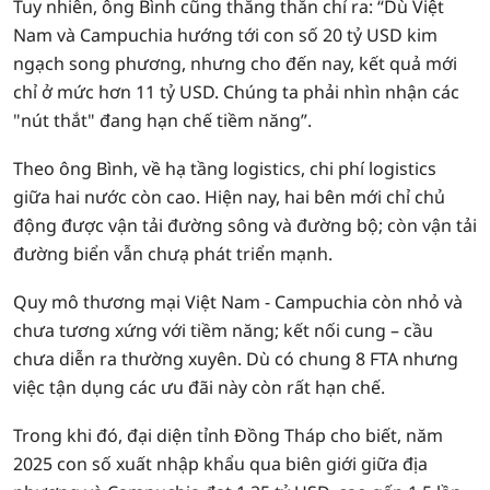
Tuy nhiên, ông Bình cũng thẳng thắn chỉ ra: “Dù Việt
Nam và Campuchia hướng tới con số 20 tỷ USD kim
ngạch song phương, nhưng cho đến nay, kết quả mới
chỉ ở mức hơn 11 tỷ USD. Chúng ta phải nhìn nhận các
"nút thắt" đang hạn chế tiềm năng”.
Theo ông Bình, về hạ tầng logistics, chi phí logistics
giữa hai nước còn cao. Hiện nay, hai bên mới chỉ chủ
động được vận tải đường sông và đường bộ; còn vận tải
đường biển vẫn chưạ phát triển mạnh.
Quy mô thương mại Việt Nam - Campuchia còn nhỏ và
chưa tương xứng với tiềm năng; kết nối cung – cầu
chưa diễn ra thường xuyên. Dù có chung 8 FTA nhưng
việc tận dụng các ưu đãi này còn rất hạn chế.
Trong khi đó, đại diện tỉnh Đồng Tháp cho biết, năm
2025 con số xuất nhập khẩu qua biên giới giữa địa