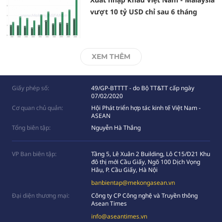
vượt 10 tỷ USD chỉ sau 6 tháng
XEM THÊM
Giấy phép số:
49/GP-BTTTT - do Bộ TT&TT cấp ngày
07/02/2020
Cơ quan chủ quản:
Hội Phát triển hợp tác kinh tế Việt Nam -
ASEAN
Tổng biên tập:
Nguyễn Hà Thắng
VP Ban biên tập:
Tầng 5, Lê Xuân 2 Building, Lô C15/D21 Khu
đô thị mới Cầu Giấy, Ngõ 100 Dịch Vọng
Hâụ, P. Cầu Giấy, Hà Nội
banbientap@mekongasean.vn
Đại diện thương mại:
Công ty CP Công nghệ và Truyền thông
Asean Times
info@aseantimes.vn