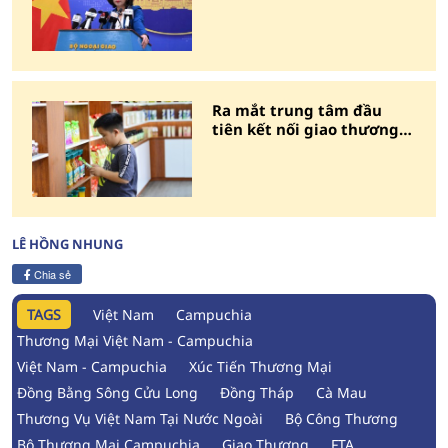
chất, hiệu quả
Ra mắt trung tâm đầu
tiên kết nối giao thương
chuyên cho sản phẩm
Halal
LÊ HỒNG NHUNG
Chia sẻ
TAGS
Việt Nam
Campuchia
Thương Mại Việt Nam - Campuchia
Việt Nam - Campuchia
Xúc Tiến Thương Mại
Đồng Bằng Sông Cửu Long
Đồng Tháp
Cà Mau
Thương Vụ Việt Nam Tại Nước Ngoài
Bộ Công Thương
Bộ Thương Mại Campuchia
Giao Thương
FTA