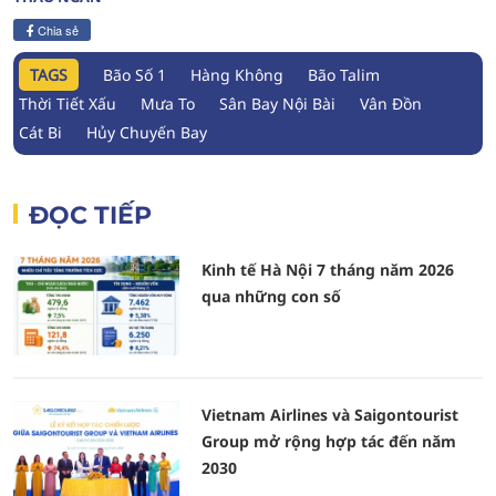
Chia sẻ
TAGS
Bão Số 1
Hàng Không
Bão Talim
Thời Tiết Xấu
Mưa To
Sân Bay Nội Bài
Vân Đồn
Cát Bi
Hủy Chuyến Bay
ĐỌC TIẾP
Kinh tế Hà Nội 7 tháng năm 2026
qua những con số
Vietnam Airlines và Saigontourist
Group mở rộng hợp tác đến năm
2030