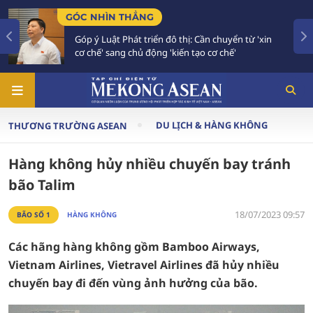
GÓC NHÌN THẲNG
Góp ý Luật Phát triển đô thị: Cần chuyển từ 'xin
cơ chế' sang chủ động 'kiến tạo cơ chế'
DU LỊCH & HÀNG KHÔNG
THƯƠNG TRƯỜNG ASEAN
Hàng không hủy nhiều chuyến bay tránh
bão Talim
18/07/2023 09:57
BÃO SỐ 1
HÀNG KHÔNG
Các hãng hàng không gồm Bamboo Airways,
Vietnam Airlines, Vietravel Airlines đã hủy nhiều
chuyến bay đi đến vùng ảnh hưởng của bão.