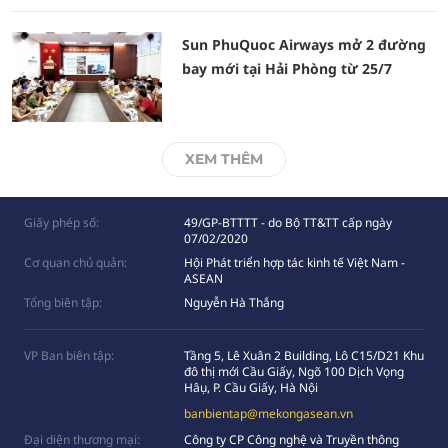
Sun PhuQuoc Airways mở 2 đường
bay mới tại Hải Phòng từ 25/7
XEM THÊM
Giấy phép số:
49/GP-BTTTT - do Bộ TT&TT cấp ngày
07/02/2020
Cơ quan chủ quản:
Hội Phát triển hợp tác kinh tế Việt Nam -
ASEAN
Tổng biên tập:
Nguyễn Hà Thắng
VP Ban biên tập:
Tầng 5, Lê Xuân 2 Building, Lô C15/D21 Khu
đô thị mới Cầu Giấy, Ngõ 100 Dịch Vọng
Hâụ, P. Cầu Giấy, Hà Nội
banbientap@mekongasean.vn
Đại diện thương mại:
Công ty CP Công nghệ và Truyền thông