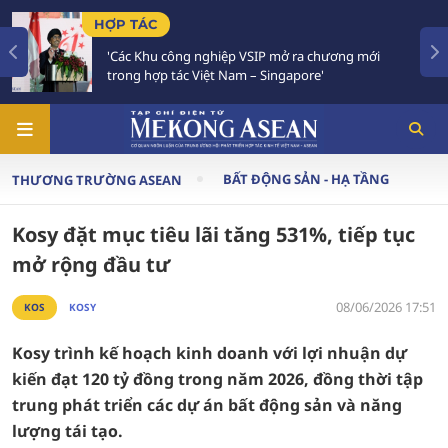
TIÊU ĐIỂM
g nghiệp VSIP mở ra chương mới
Việt Nam - Thái La
 Việt Nam – Singapore'
Chiến lược 'Ba kết
BẤT ĐỘNG SẢN - HẠ TẦNG
THƯƠNG TRƯỜNG ASEAN
Kosy đặt mục tiêu lãi tăng 531%, tiếp tục
mở rộng đầu tư
08/06/2026 17:51
KOS
KOSY
Kosy trình kế hoạch kinh doanh với lợi nhuận dự
kiến đạt 120 tỷ đồng trong năm 2026, đồng thời tập
trung phát triển các dự án bất động sản và năng
lượng tái tạo.