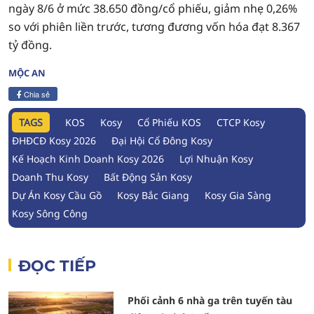
ngày 8/6 ở mức 38.650 đồng/cổ phiếu, giảm nhẹ 0,26%
so với phiên liền trước, tương đương vốn hóa đạt 8.367
tỷ đồng.
MỘC AN
Chia sẻ
TAGS
KOS
Kosy
Cổ Phiếu KOS
CTCP Kosy
ĐHĐCĐ Kosy 2026
Đại Hội Cổ Đông Kosy
Kế Hoạch Kinh Doanh Kosy 2026
Lợi Nhuận Kosy
Doanh Thu Kosy
Bất Động Sản Kosy
Dự Án Kosy Cầu Gồ
Kosy Bắc Giang
Kosy Gia Sàng
Kosy Sông Công
ĐỌC TIẾP
Phối cảnh 6 nhà ga trên tuyến tàu