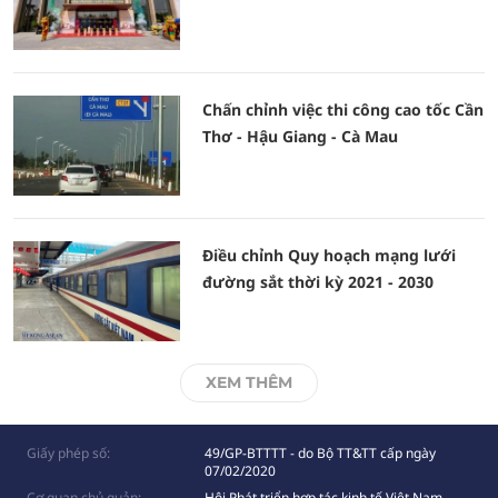
Chấn chỉnh việc thi công cao tốc Cần
Thơ - Hậu Giang - Cà Mau
Điều chỉnh Quy hoạch mạng lưới
đường sắt thời kỳ 2021 - 2030
XEM THÊM
Giấy phép số:
49/GP-BTTTT - do Bộ TT&TT cấp ngày
07/02/2020
Cơ quan chủ quản:
Hội Phát triển hợp tác kinh tế Việt Nam -