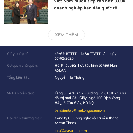
Việt Nam muốn tiếp cận hơn 3.000
doanh nghiệp bán dẫn quốc tế
XEM THÊM
Giấy phép số:
49/GP-BTTTT - do Bộ TT&TT cấp ngày
07/02/2020
Cơ quan chủ quản:
Hội Phát triển hợp tác kinh tế Việt Nam -
ASEAN
Tổng biên tập:
Nguyễn Hà Thắng
VP Ban biên tập:
Tầng 5, Lê Xuân 2 Building, Lô C15/D21 Khu
đô thị mới Cầu Giấy, Ngõ 100 Dịch Vọng
Hâụ, P. Cầu Giấy, Hà Nội
banbientap@mekongasean.vn
Đại diện thương mại:
Công ty CP Công nghệ và Truyền thông
Asean Times
info@aseantimes.vn