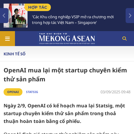
HỢP TÁC
'Các Khu công nghiệp VSIP mở ra chương mới
trong hợp tác Việt Nam – Singapore'
KINH TẾ SỐ
OpenAI mua lại một startup chuyên kiểm
thử sản phẩm
03/09/2025 09:48
OPENAI
STATSIG
Ngày 2/9, OpenAI có kế hoạch mua lại Statsig, một
startup chuyên kiểm thử sản phẩm trong thoả
thuận hoàn toàn bằng cổ phiếu.