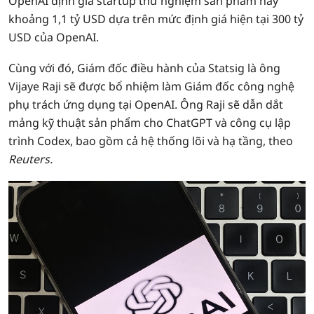
OpenAI định giá startup thử nghiệm sản phẩm này
khoảng 1,1 tỷ USD dựa trên mức định giá hiện tại 300 tỷ
USD của OpenAI.
Cùng với đó, Giám đốc điều hành của Statsig là ông
Vijaye Raji sẽ được bổ nhiệm làm Giám đốc công nghệ
phụ trách ứng dụng tại OpenAI. Ông Raji sẽ dẫn dắt
mảng kỹ thuật sản phẩm cho ChatGPT và công cụ lập
trình Codex, bao gồm cả hệ thống lõi và hạ tầng, theo
Reuters.