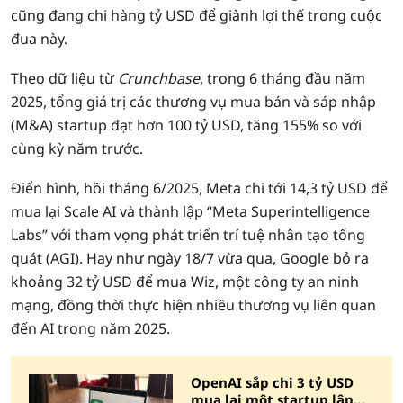
cũng đang chi hàng tỷ USD để giành lợi thế trong cuộc
đua này.
Theo dữ liệu từ
Crunchbase
, trong 6 tháng đầu năm
2025, tổng giá trị các thương vụ mua bán và sáp nhập
(M&A) startup đạt hơn 100 tỷ USD, tăng 155% so với
cùng kỳ năm trước.
Điển hình, hồi tháng 6/2025, Meta chi tới 14,3 tỷ USD để
mua lại Scale AI và thành lập “Meta Superintelligence
Labs” với tham vọng phát triển trí tuệ nhân tạo tổng
quát (AGI). Hay như ngày 18/7 vừa qua, Google bỏ ra
khoảng 32 tỷ USD để mua Wiz, một công ty an ninh
mạng, đồng thời thực hiện nhiều thương vụ liên quan
đến AI trong năm 2025.
OpenAI sắp chi 3 tỷ USD
mua lại một startup lập