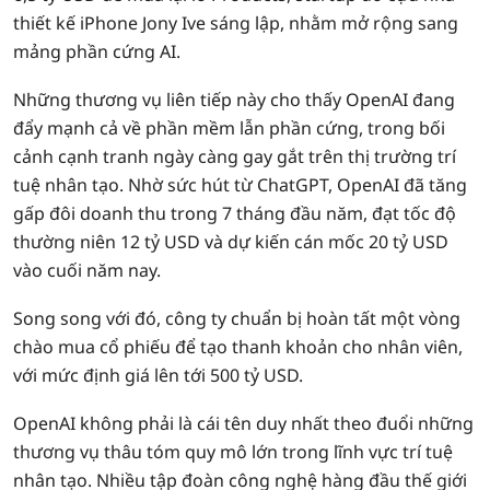
thiết kế iPhone Jony Ive sáng lập, nhằm mở rộng sang
mảng phần cứng AI.
Những thương vụ liên tiếp này cho thấy OpenAI đang
đẩy mạnh cả về phần mềm lẫn phần cứng, trong bối
cảnh cạnh tranh ngày càng gay gắt trên thị trường trí
tuệ nhân tạo. Nhờ sức hút từ ChatGPT, OpenAI đã tăng
gấp đôi doanh thu trong 7 tháng đầu năm, đạt tốc độ
thường niên 12 tỷ USD và dự kiến cán mốc 20 tỷ USD
vào cuối năm nay.
Song song với đó, công ty chuẩn bị hoàn tất một vòng
chào mua cổ phiếu để tạo thanh khoản cho nhân viên,
với mức định giá lên tới 500 tỷ USD.
OpenAI không phải là cái tên duy nhất theo đuổi những
thương vụ thâu tóm quy mô lớn trong lĩnh vực trí tuệ
nhân tạo. Nhiều tập đoàn công nghệ hàng đầu thế giới