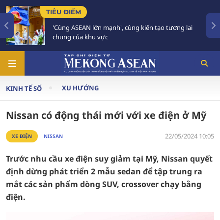
TIÊU ĐIỂM
'Cùng ASEAN lớn mạnh', cùng kiến tạo tương lai
chung của khu vực
XU HƯỚNG
KINH TẾ SỐ
Nissan có động thái mới với xe điện ở Mỹ
22/05/2024 10:05
XE ĐIỆN
NISSAN
Trước nhu cầu xe điện suy giảm tại Mỹ, Nissan quyết
định dừng phát triển 2 mẫu sedan để tập trung ra
mắt các sản phẩm dòng SUV, crossover chạy bằng
điện.