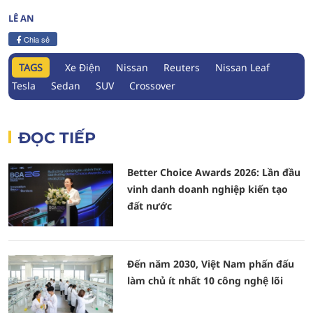
LÊ AN
Chia sẻ
TAGS
Xe Điện
Nissan
Reuters
Nissan Leaf
Tesla
Sedan
SUV
Crossover
ĐỌC TIẾP
Better Choice Awards 2026: Lần đầu
vinh danh doanh nghiệp kiến tạo
đất nước
Đến năm 2030, Việt Nam phấn đấu
làm chủ ít nhất 10 công nghệ lõi