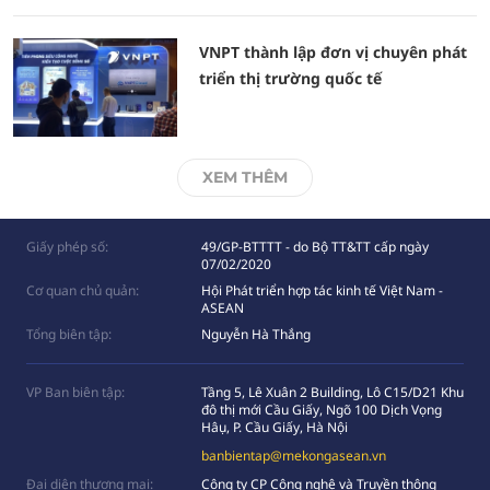
VNPT thành lập đơn vị chuyên phát
triển thị trường quốc tế
XEM THÊM
Giấy phép số:
49/GP-BTTTT - do Bộ TT&TT cấp ngày
07/02/2020
Cơ quan chủ quản:
Hội Phát triển hợp tác kinh tế Việt Nam -
ASEAN
Tổng biên tập:
Nguyễn Hà Thắng
VP Ban biên tập:
Tầng 5, Lê Xuân 2 Building, Lô C15/D21 Khu
đô thị mới Cầu Giấy, Ngõ 100 Dịch Vọng
Hâụ, P. Cầu Giấy, Hà Nội
banbientap@mekongasean.vn
Đại diện thương mại:
Công ty CP Công nghệ và Truyền thông