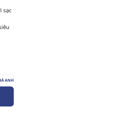
i sạc
siêu
HÀ ANH