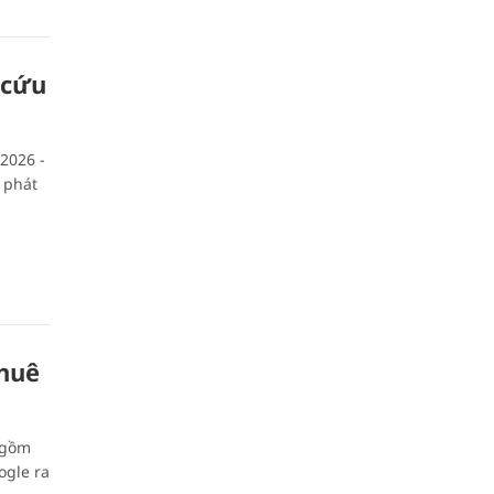
 cứu
2026 -
 phát
thuê
 gồm
ogle ra