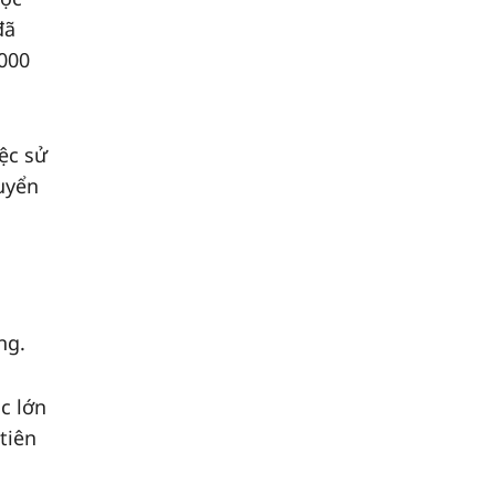
đã
.000
ệc sử
uyển
n
ng.
c lớn
tiên