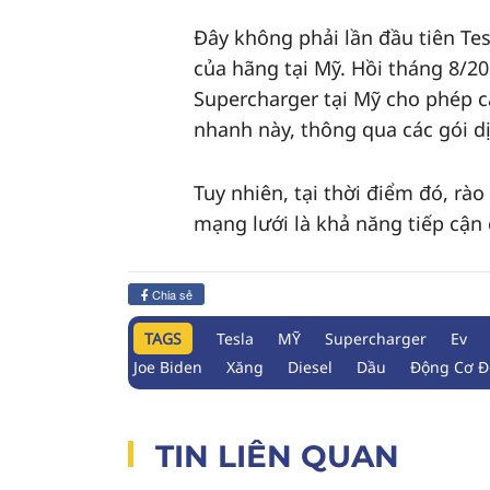
Đây không phải lần đầu tiên Te
của hãng tại Mỹ. Hồi tháng 8/2
Supercharger tại Mỹ cho phép c
nhanh này, thông qua các gói d
Tuy nhiên, tại thời điểm đó, rà
mạng lưới là khả năng tiếp cận
Chia sẻ
TAGS
Tesla
MỸ
Supercharger
Ev
Joe Biden
Xăng
Diesel
Dầu
Động Cơ Đ
TIN LIÊN QUAN