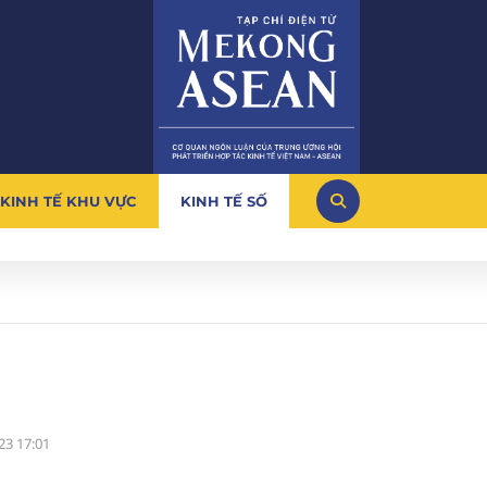
KINH TẾ KHU VỰC
KINH TẾ SỐ
23 17:01