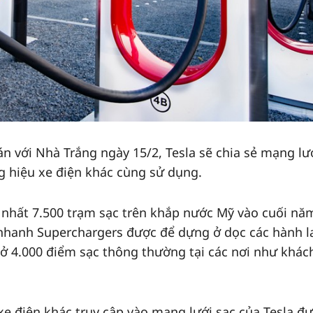
n với Nhà Trắng ngày 15/2, Tesla sẽ chia sẻ mạng lư
g hiệu xe điện khác cùng sử dụng.
t nhất 7.500 trạm sạc trên khắp nước Mỹ vào cuối nă
 nhanh Superchargers được để dựng ở dọc các hành 
ở 4.000 điểm sạc thông thường tại các nơi như khác
xe điện khác truy cập vào mạng lưới sạc của Tesla đ