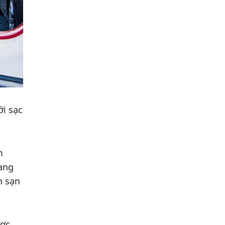
ới sạc
m
lang
h sạn
ược