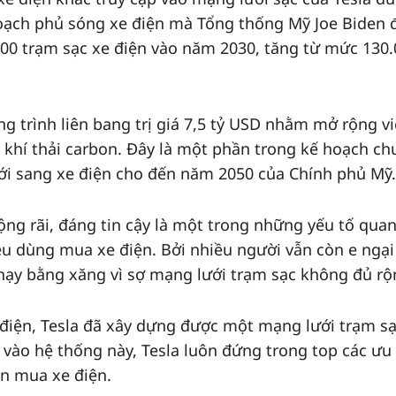
hoạch phủ sóng xe điện mà Tổng thống Mỹ Joe Biden 
.000 trạm sạc xe điện vào năm 2030, tăng từ mức 130
g trình liên bang trị giá 7,5 tỷ USD nhằm mở rộng vi
 khí thải carbon. Đây là một phần trong kế hoạch ch
ới sang xe điện cho đến năm 2050 của Chính phủ Mỹ.
ộng rãi, đáng tin cậy là một trong những yếu tố qua
êu dùng mua xe điện. Bởi nhiều người vẫn còn e ngại
chạy bằng xăng vì sợ mạng lưới trạm sạc không đủ rộ
 điện, Tesla đã xây dựng được một mạng lưới trạm sạ
vào hệ thống này, Tesla luôn đứng trong top các ưu 
ọn mua xe điện.