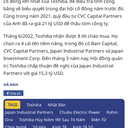
cổ đông lớn nhất của Toshiba, để điều tra tính công
bằng về biểu quyết trong đại hội cổ đông năm trước đó.
Cũng trong năm 2021, quỹ đầu tư CVC Capital Partners
của Anh đã ra giá 21 tỷ USD để thâu tóm công ty.
Tháng 6/2022, Toshiba nhận được 8 lời chào mua. Họ
chọn ra 4 cái tên tiềm năng, trong đó có Bain Capital,
CVC Capital Partners, Japan Industrial Partners và Japan
Investment Corp. Đến tháng 3 năm nay, Hội đồng quản
trị Toshiba chấp thuận đề nghị của Japan Industrial
Partners với giá 15,3 tỷ USD.
HÀ ANH
Chia sẻ
TAGS
Toshiba
Nhật Bản
Japan Industrial Partners
Chubu Electric Power
Rohm
Orix
Toshiba Hủy Niêm Yết Sau 74 Năm
Điện Tử
Côgn Nghệ
Số Hóa
Kinh Tế
Kinh Tế Số