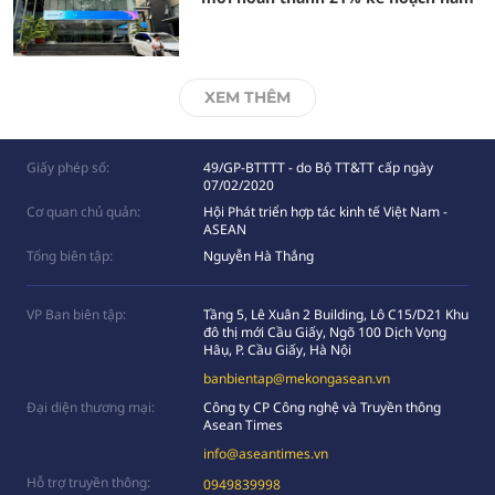
XEM THÊM
Giấy phép số:
49/GP-BTTTT - do Bộ TT&TT cấp ngày
07/02/2020
Cơ quan chủ quản:
Hội Phát triển hợp tác kinh tế Việt Nam -
ASEAN
Tổng biên tập:
Nguyễn Hà Thắng
VP Ban biên tập:
Tầng 5, Lê Xuân 2 Building, Lô C15/D21 Khu
đô thị mới Cầu Giấy, Ngõ 100 Dịch Vọng
Hâụ, P. Cầu Giấy, Hà Nội
banbientap@mekongasean.vn
Đại diện thương mại:
Công ty CP Công nghệ và Truyền thông
Asean Times
info@aseantimes.vn
Hỗ trợ truyền thông:
0949839998