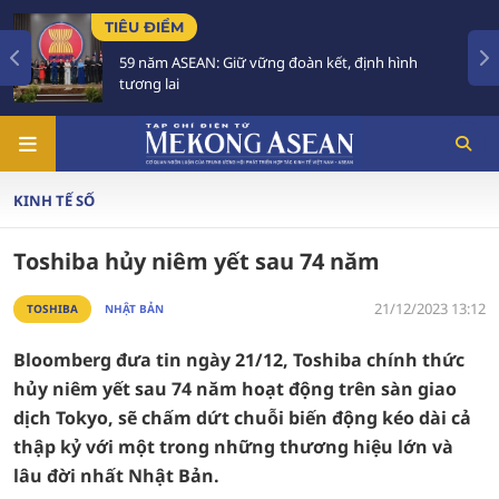
ĐIỂM
TIÊU ĐIỂM
m ASEAN: Giữ vững đoàn kết, định hình
Việt Nam 
 lai
trong 2 n
KINH TẾ SỐ
Toshiba hủy niêm yết sau 74 năm
21/12/2023 13:12
TOSHIBA
NHẬT BẢN
Bloomberg đưa tin ngày 21/12, Toshiba chính thức
hủy niêm yết sau 74 năm hoạt động trên sàn giao
dịch Tokyo, sẽ chấm dứt chuỗi biến động kéo dài cả
thập kỷ với một trong những thương hiệu lớn và
lâu đời nhất Nhật Bản.