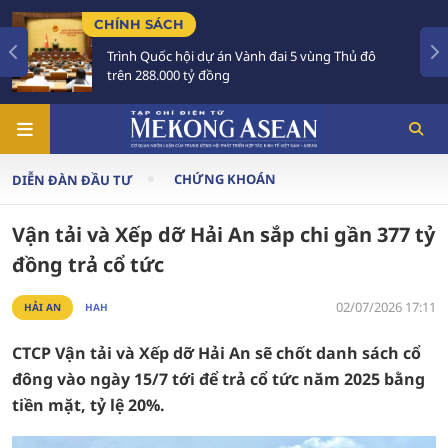
CHÍNH SÁCH
TI
Trình Quốc hội dự án Vành đai 5 vùng Thủ đô
T
trên 288.000 tỷ đồng
A
CHỨNG KHOÁN
DIỄN ĐÀN ĐẦU TƯ
Vận tải và Xếp dỡ Hải An sắp chi gần 377 tỷ
đồng trả cổ tức
02/07/2026 17:11
HẢI AN
HAH
CTCP Vận tải và Xếp dỡ Hải An sẽ chốt danh sách cổ
đông vào ngày 15/7 tới để trả cổ tức năm 2025 bằng
tiền mặt, tỷ lệ 20%.