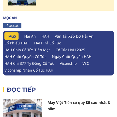
MỘC AN
Chia sẻ
TAGS
Hải An
HAH
Vận Tải Xếp Dỡ Hải An
Cổ Phiếu HAH
HAH Trả Cổ Tức
HAH Chia Cổ Tức Tiền Mặt
Cổ Tức HAH 2025
HAH Chốt Quyền Cổ Tức
Ngày Chốt Quyền HAH
HAH Chi 377 Tỷ Đồng Cổ Tức
Viconship
VSC
Viconship Nhận Cổ Tức HAH
ĐỌC TIẾP
May Việt Tiến có quý lãi cao nhất 8
năm