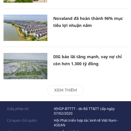
Novaland đã hoàn thành 96% mục
tiêu lợi nhuận năm
DIG báo lãi tăng mạnh, vay nợ chỉ
còn hơn 1.300 tỷ đồng
XEM THÊM
Giấy phép số:
49/GP-BTTTT - do Bộ TT&TT cấp ngày
07/02/2020
Cơ quan chủ quản:
Hội Phát triển hợp tác kinh tế Việt Nam -
ASEAN