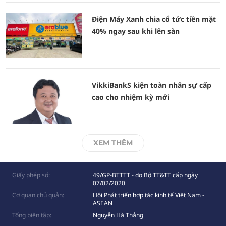
Điện Máy Xanh chia cổ tức tiền mặt
40% ngay sau khi lên sàn
VikkiBankS kiện toàn nhân sự cấp
cao cho nhiệm kỳ mới
XEM THÊM
Giấy phép số:
49/GP-BTTTT - do Bộ TT&TT cấp ngày
07/02/2020
Cơ quan chủ quản:
Hội Phát triển hợp tác kinh tế Việt Nam -
ASEAN
Tổng biên tập:
Nguyễn Hà Thắng