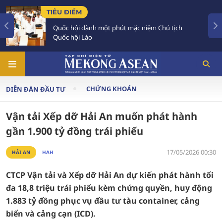
TIÊU ĐIỂM
ột phút mặc niệm Chủ tịch
Hợp tác khoa học, cô
quan hệ Việt Nam - Au
CHỨNG KHOÁN
DIỄN ĐÀN ĐẦU TƯ
Vận tải Xếp dỡ Hải An muốn phát hành
gần 1.900 tỷ đồng trái phiếu
17/05/2026 00:30
HẢI AN
HAH
CTCP Vận tải và Xếp dỡ Hải An dự kiến phát hành tối
đa 18,8 triệu trái phiếu kèm chứng quyền, huy động
1.883 tỷ đồng phục vụ đầu tư tàu container, cảng
biển và cảng cạn (ICD).