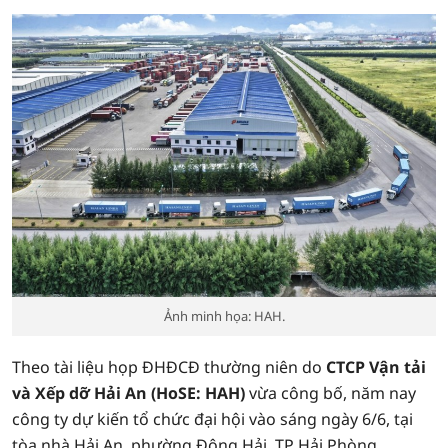
Ảnh minh họa: HAH.
Theo tài liệu họp ĐHĐCĐ thường niên do
CTCP Vận tải
và Xếp dỡ Hải An (HoSE: HAH)
vừa công bố, năm nay
công ty dự kiến tổ chức đại hội vào sáng ngày 6/6, tại
tòa nhà Hải An, phường Đông Hải, TP Hải Phòng.