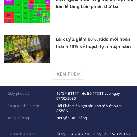
bán lẻ tăng trần phiên thứ ba
Lãi quý 2 giảm 60%, Kido mới hoàn
thành 13% kế hoạch lợi nhuận năm
XEM THÊM
Giấy phép số:
49/GP-BTTTT - do Bộ TT&TT cấp ngày
07/02/2020
Cơ quan chủ quản:
Hội Phát triển hợp tác kinh tế Việt Nam -
ASEAN
Tổng biên tập:
Nguyễn Hà Thắng
VP Ban biên tập:
Tầng 5, Lê Xuân 2 Building, Lô C15/D21 Khu