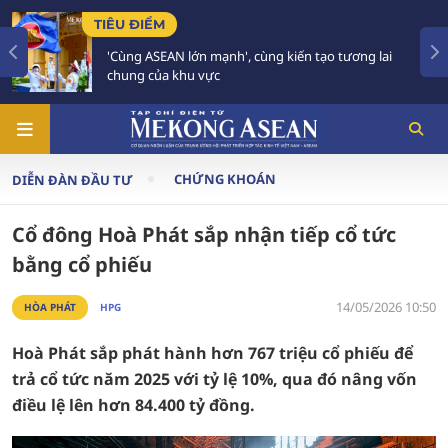
TIÊU ĐIỂM
'Cùng ASEAN lớn mạnh', cùng kiến tạo tương lai
chung của khu vực
CHỨNG KHOÁN
DIỄN ĐÀN ĐẦU TƯ
Cổ đông Hoà Phát sắp nhận tiếp cổ tức
bằng cổ phiếu
14/05/2026 10:50
HÒA PHÁT
HPG
Hoà Phát sắp phát hành hơn 767 triệu cổ phiếu để
trả cổ tức năm 2025 với tỷ lệ 10%, qua đó nâng vốn
điều lệ lên hơn 84.400 tỷ đồng.