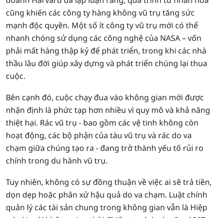
doanh Harvard đã lập luận rằng, quá trình tư nhân hóa
cũng khiến các công ty hàng không vũ trụ tăng sức
mạnh độc quyền. Một số ít công ty vũ trụ mới có thể
nhanh chóng sử dụng các công nghệ của NASA – vốn
phải mất hàng thập kỷ để phát triển, trong khi các nhà
thầu lâu đời giúp xây dựng và phát triển chúng lại thua
cuộc.
Bên cạnh đó, cuộc chạy đua vào không gian mới được
nhận định là phức tạp hơn nhiều vì quy mô và khả năng
thiệt hại. Rác vũ trụ - bao gồm các vệ tinh không còn
hoạt động, các bộ phận của tàu vũ trụ và rác do va
chạm giữa chúng tạo ra - đang trở thành yếu tố rủi ro
chính trong du hành vũ trụ.
Tuy nhiên, không có sự đồng thuận về việc ai sẽ trả tiền,
dọn dẹp hoặc phân xử hậu quả do va chạm. Luật chính
quản lý các tài sản chung trong không gian vẫn là Hiệp