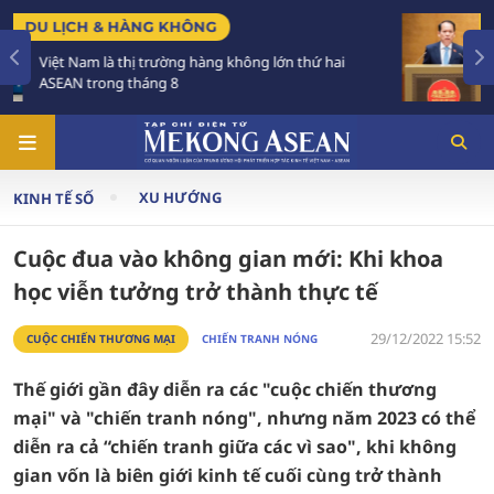
CHÍNH SÁCH
 hai
Tạo khuôn khổ pháp lý ổn định, đột phá để phá
triển các đô thị lớn
XU HƯỚNG
KINH TẾ SỐ
Cuộc đua vào không gian mới: Khi khoa
học viễn tưởng trở thành thực tế
29/12/2022 15:52
CUỘC CHIẾN THƯƠNG MẠI
CHIẾN TRANH NÓNG
Thế giới gần đây diễn ra các "cuộc chiến thương
mại" và "chiến tranh nóng", nhưng năm 2023 có thể
diễn ra cả “chiến tranh giữa các vì sao", khi không
gian vốn là biên giới kinh tế cuối cùng trở thành