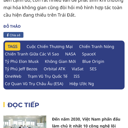
Bên cạnh đó, còn rất nhiều vấn đề phát sinh khi thương
mại hóa không gian cũng đòi hỏi mô hình hợp tác toàn
cầu hiện đang thiếu trên Trái Đất.
ĐỖ THẢO
Chia sẻ
TAGS
Cuộc Chiến Thương Mại
Chiến Tranh Nóng
Chiến Tranh Giữa Các Vì Sao
NASA
SpaceX
Tỷ Phú Elon Musk
Không Gian Mới
Blue Origin
Tỷ Phú Jeff Bezos
Orbital ATK
ViaSat
SES
OneWeb
Trạm Vũ Trụ Quốc Tế
ISS
Cơ Quan Vũ Trụ Châu Âu (ESA)
Hiệp Ước Ng
ĐỌC TIẾP
Đến năm 2030, Việt Nam phấn đấu
làm chủ ít nhất 10 công nghệ lõi