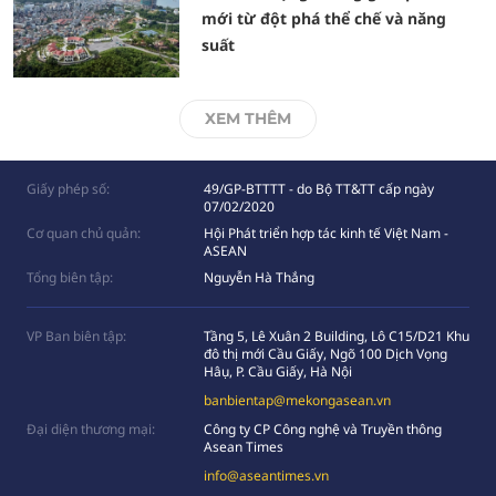
mới từ đột phá thể chế và năng
suất
XEM THÊM
Giấy phép số:
49/GP-BTTTT - do Bộ TT&TT cấp ngày
07/02/2020
Cơ quan chủ quản:
Hội Phát triển hợp tác kinh tế Việt Nam -
ASEAN
Tổng biên tập:
Nguyễn Hà Thắng
VP Ban biên tập:
Tầng 5, Lê Xuân 2 Building, Lô C15/D21 Khu
đô thị mới Cầu Giấy, Ngõ 100 Dịch Vọng
Hâụ, P. Cầu Giấy, Hà Nội
banbientap@mekongasean.vn
Đại diện thương mại:
Công ty CP Công nghệ và Truyền thông
Asean Times
info@aseantimes.vn