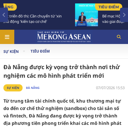
TIÊU ĐIỂM
Bế mạc Hội nghị Ngoại giao 33: Đối ngoại bước
vào giai đoạn hành động mới
TIÊU ĐIỂM
SỰ KIỆN
Đà Nẵng được kỳ vọng trở thành nơi thử
nghiệm các mô hình phát triển mới
07/07/2026 15:53
SỰ KIỆN
ĐÀ NẴNG
Từ trung tâm tài chính quốc tế, khu thương mại tự
do đến cơ chế thử nghiệm (sandbox) cho tài sản số
và fintech, Đà Nẵng đang được kỳ vọng trở thành
địa phương tiên phong triển khai các mô hình phát