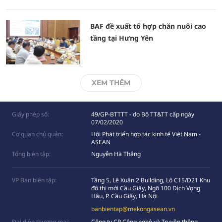
BAF đề xuất tổ hợp chăn nuôi cao
tầng tại Hưng Yên
XEM THÊM
Giấy phép số:
49/GP-BTTTT - do Bộ TT&TT cấp ngày
07/02/2020
Cơ quan chủ quản:
Hội Phát triển hợp tác kinh tế Việt Nam -
ASEAN
Tổng biên tập:
Nguyễn Hà Thắng
VP Ban biên tập:
Tầng 5, Lê Xuân 2 Building, Lô C15/D21 Khu
đô thị mới Cầu Giấy, Ngõ 100 Dịch Vọng
Hâụ, P. Cầu Giấy, Hà Nội
banbientap@mekongasean.vn
Đại diện thương mại:
Công ty CP Công nghệ và Truyền thông