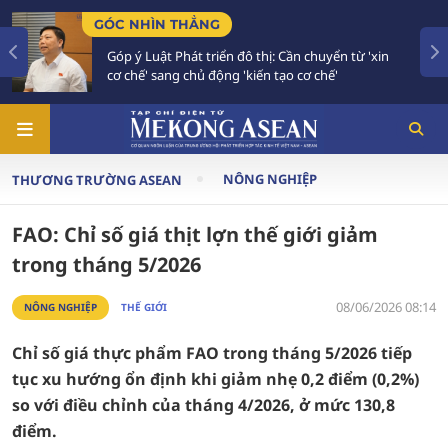
 NHÌN THẲNG
TIÊU Đ
 ý Luật Phát triển đô thị: Cần chuyển từ 'xin
Bế mạc
chế' sang chủ động 'kiến tạo cơ chế'
vào gi
NÔNG NGHIỆP
THƯƠNG TRƯỜNG ASEAN
FAO: Chỉ số giá thịt lợn thế giới giảm
trong tháng 5/2026
08/06/2026 08:14
NÔNG NGHIỆP
THẾ GIỚI
Chỉ số giá thực phẩm FAO trong tháng 5/2026 tiếp
tục xu hướng ổn định khi giảm nhẹ 0,2 điểm (0,2%)
so với điều chỉnh của tháng 4/2026, ở mức 130,8
điểm.