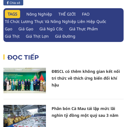
Chia sẻ
TAGS
Nông Nghiệp
THẾ GIỚI
FAO
Tổ Chức Lương Thực Và Nông Nghiệp Liên Hiệp Quốc
Gạo
Giá Gạo
Giá Ngũ Cốc
Giá Thực Phẩm
Giá Thịt
Giá Thịt Lợn
Giá Đường
ĐỌC TIẾP
ĐBSCL có thêm không gian kết nối
tri thức về thích ứng biến đổi khí
hậu
Phân bón Cà Mau tái lập mức lãi
nghìn tỷ đồng một quý sau 3 năm