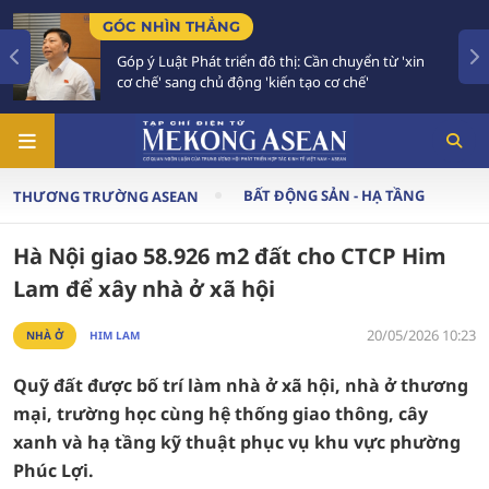
GÓC NHÌN THẲNG
Góp ý Luật Phát triển đô thị: Cần chuyển từ 'xin
cơ chế' sang chủ động 'kiến tạo cơ chế'
BẤT ĐỘNG SẢN - HẠ TẦNG
THƯƠNG TRƯỜNG ASEAN
Hà Nội giao 58.926 m2 đất cho CTCP Him
Lam để xây nhà ở xã hội
20/05/2026 10:23
NHÀ Ở
HIM LAM
Quỹ đất được bố trí làm nhà ở xã hội, nhà ở thương
mại, trường học cùng hệ thống giao thông, cây
xanh và hạ tầng kỹ thuật phục vụ khu vực phường
Phúc Lợi.