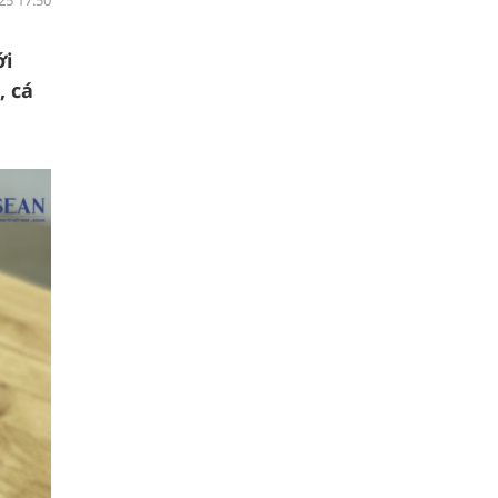
25 17:50
ới
, cá