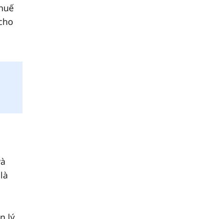
thuế
 cho
và
là
n lý