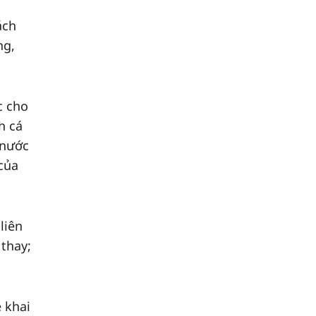
ách
ng,
c cho
h cá
 nước
của
liên
 thay;
 khai