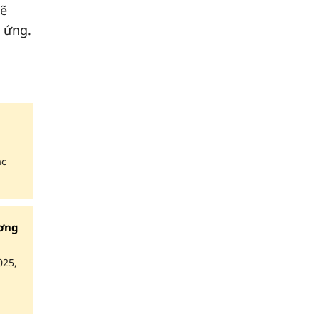
sẽ
 ứng.
ác
ương
025,