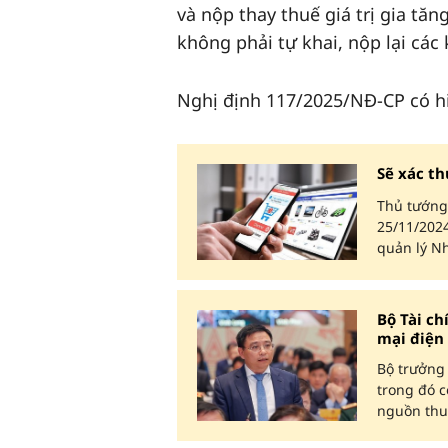
và nộp thay thuế giá trị gia tă
không phải tự khai, nộp lại cá
Nghị định 117/2025/NĐ-CP có hi
Sẽ xác th
Thủ tướng
25/11/202
quản lý N
Bộ Tài c
mại điện
Bộ trưởng
trong đó c
nguồn thu 