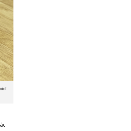
 minh
các