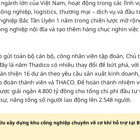
ngành lớn của Việt Nam, hoạt động trong các lĩnh v
nông nghiệp, logistics, thương mại – dịch vụ và đầu t
 nghiệp Bắc Tân Uyên 1 nằm trong chiến lược mở rộn
công nghiệp nội địa và tạo thêm hàng chục nghìn việc
 gửi toàn bộ cán bộ, công nhân viên tập đoàn, Chủ t
y là năm Thadico có nhiều thay đổi để bứt phá, với
àn thiện 16 dự án theo yêu cầu sản xuất kinh doanh,
ập đoàn thành viên và THACO. Để hoàn thành nhiệm 
ược giải ngân 4.800 tỷ đồng cho tổng chi phí đầu tư 
ự, nâng tổng số người lao động lên 2.548 người.
u xây dựng khu công nghiệp chuyên về cơ khí hỗ trợ tại B