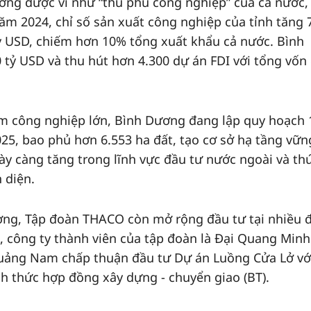
ng được ví như “thủ phủ công nghiệp” của cả nước, 
ăm 2024, chỉ số sản xuất công nghiệp của tỉnh tăng 
ỷ USD, chiếm hơn 10% tổng xuất khẩu cả nước. Bình
 tỷ USD và thu hút hơn 4.300 dự án FDI với tổng vốn
âm công nghiệp lớn, Bình Dương đang lập quy hoạch 
5, bao phủ hơn 6.553 ha đất, tạo cơ sở hạ tầng vữn
 càng tăng trong lĩnh vực đầu tư nước ngoài và th
 diện.
ơng, Tập đoàn THACO còn mở rộng đầu tư tại nhiều đ
 công ty thành viên của tập đoàn là Đại Quang Minh
uảng Nam chấp thuận đầu tư Dự án Luồng Cửa Lở vớ
nh thức hợp đồng xây dựng - chuyển giao (BT).