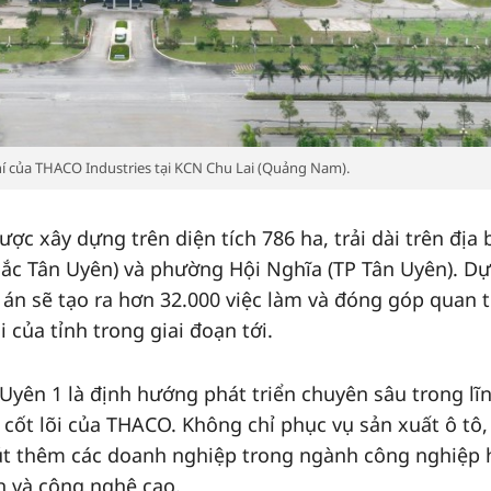
í của THACO Industries tại KCN Chu Lai (Quảng Nam).
ợc xây dựng trên diện tích 786 ha, trải dài trên địa 
Bắc Tân Uyên) và phường Hội Nghĩa (TP Tân Uyên). Dự
 án sẽ tạo ra hơn 32.000 việc làm và đóng góp quan 
i của tỉnh trong giai đoạn tới.
Uyên 1 là định hướng phát triển chuyên sâu trong lĩ
 cốt lõi của THACO. Không chỉ phục vụ sản xuất ô tô,
út thêm các doanh nghiệp trong ngành công nghiệp 
h và công nghệ cao.