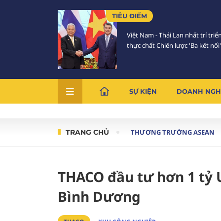
TIÊU ĐIỂM
Việt Nam - Thái Lan nhất trí triể
thực chất Chiến lược 'Ba kết nối'
SỰ KIỆN
DOANH NGH
TRANG CHỦ
THƯƠNG TRƯỜNG ASEAN
THACO đầu tư hơn 1 tỷ 
Bình Dương