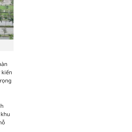
bàn
 kiến
trọng
nh
 khu
hỗ