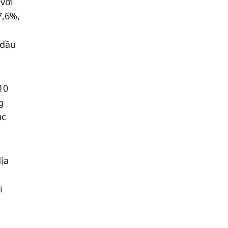
với
7,6%,
 đầu
10
g
úc
ịa
i