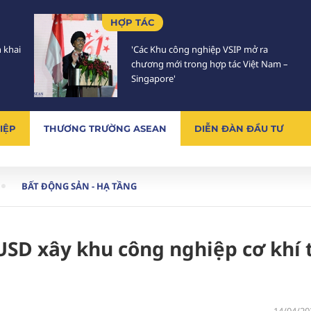
HỢP TÁC
n khai
'Các Khu công nghiệp VSIP mở ra
chương mới trong hợp tác Việt Nam –
Singapore'
IỆP
THƯƠNG TRƯỜNG ASEAN
DIỄN ĐÀN ĐẦU TƯ
BẤT ĐỘNG SẢN - HẠ TẦNG
USD xây khu công nghiệp cơ khí 