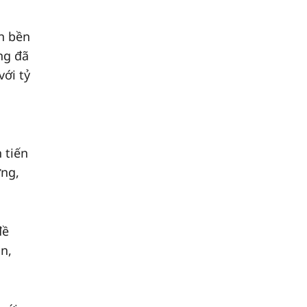
ển bền
ng đã
ới tỷ
 tiến
ơng,
đề
n,