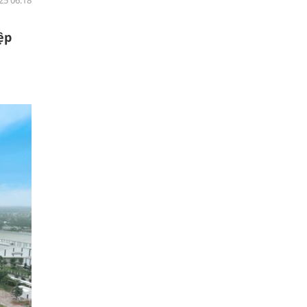
25 06:18
ệp