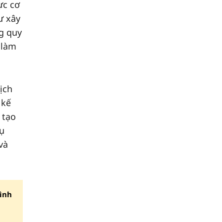
ực cơ
ư xây
g quy
 làm
ịch
 kế
 tạo
vụ
và
ình