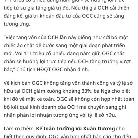
tiếp từ sự gia tăng giá trị đó. Nếu thị giá OCH cải thiện
đáng kể, giá trị khoản đầu tư của OGC cũng sẽ tăng
tương ứng.
“Việc tăng vốn của OCH lần này giống như cởi bỏ một
chiếc áo chật để bước sang một giai đoạn phát triển
mới. Với 111 triệu cổ phiếu đang nắm giữ, OGC chắc
chắn sẽ hưởng lợi trực tiếp nếu OCH tăng trưởng vượt
bậc,” Chủ tịch HĐQT OGC nhận định.
Về kịch bản OGC không tăng vốn thành công và tỷ lệ sở
hữu tại OCH giảm xuống khoảng 33%, bà Nga cho biết
khi đó về mặt kế toán, OGC sẽ không còn hợp nhất toàn
bộ kết quả kinh doanh của OCH mà chuyển sang ghi
nhận phần lợi nhuận tương ứng với tỷ lệ sở hữu.
Làm rõ thêm,
Kế toán trưởng Vũ Xuân Dương
cho
biết theo quy định, OGC vẫn hợp nhất báo cáo cho đến