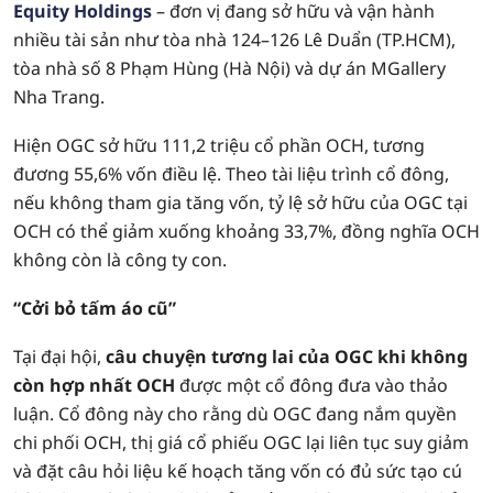
Equity Holdings
– đơn vị đang sở hữu và vận hành
nhiều tài sản như tòa nhà 124–126 Lê Duẩn (TP.HCM),
tòa nhà số 8 Phạm Hùng (Hà Nội) và dự án MGallery
Nha Trang.
Hiện OGC sở hữu 111,2 triệu cổ phần OCH, tương
đương 55,6% vốn điều lệ. Theo tài liệu trình cổ đông,
nếu không tham gia tăng vốn, tỷ lệ sở hữu của OGC tại
OCH có thể giảm xuống khoảng 33,7%, đồng nghĩa OCH
không còn là công ty con.
“Cởi bỏ tấm áo cũ”
Tại đại hội,
câu chuyện tương lai của OGC khi không
còn hợp nhất OCH
được một cổ đông đưa vào thảo
luận. Cổ đông này cho rằng dù OGC đang nắm quyền
chi phối OCH, thị giá cổ phiếu OGC lại liên tục suy giảm
và đặt câu hỏi liệu kế hoạch tăng vốn có đủ sức tạo cú