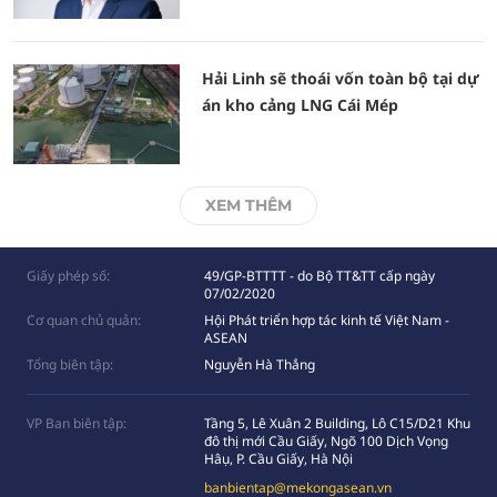
Hải Linh sẽ thoái vốn toàn bộ tại dự
án kho cảng LNG Cái Mép
XEM THÊM
Giấy phép số:
49/GP-BTTTT - do Bộ TT&TT cấp ngày
07/02/2020
Cơ quan chủ quản:
Hội Phát triển hợp tác kinh tế Việt Nam -
ASEAN
Tổng biên tập:
Nguyễn Hà Thắng
VP Ban biên tập:
Tầng 5, Lê Xuân 2 Building, Lô C15/D21 Khu
đô thị mới Cầu Giấy, Ngõ 100 Dịch Vọng
Hâụ, P. Cầu Giấy, Hà Nội
banbientap@mekongasean.vn