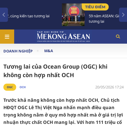
TIÊU ĐIỂM
59 năm ASEAN: Giữ vững đoàn kết, định hình
tương lai
M&A
DOANH NGHIỆP
Tương lai của Ocean Group (OGC) khi
không còn hợp nhất OCH
20/05/2026 17:24
OGC
OCH
Trước khả năng không còn hợp nhất OCH, Chủ tịch
HĐQT OGC Lê Thị Việt Nga nhấn mạnh điều quan
trọng không nằm ở quy mô hợp nhất mà ở giá trị lợi
nhuận thực chất OCH mang lại. Với hơn 111 triệu cổ