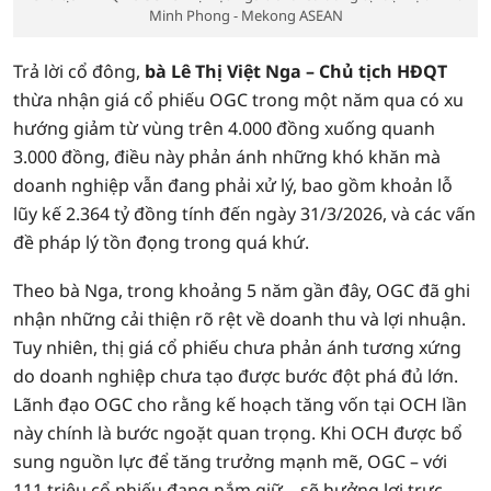
Minh Phong - Mekong ASEAN
Trả lời cổ đông,
bà Lê Thị Việt Nga – Chủ tịch HĐQT
thừa nhận giá cổ phiếu OGC trong một năm qua có xu
hướng giảm từ vùng trên 4.000 đồng xuống quanh
3.000 đồng, điều này phản ánh những khó khăn mà
doanh nghiệp vẫn đang phải xử lý, bao gồm khoản lỗ
lũy kế 2.364 tỷ đồng tính đến ngày 31/3/2026, và các vấn
đề pháp lý tồn đọng trong quá khứ.
Theo bà Nga, trong khoảng 5 năm gần đây, OGC đã ghi
nhận những cải thiện rõ rệt về doanh thu và lợi nhuận.
Tuy nhiên, thị giá cổ phiếu chưa phản ánh tương xứng
do doanh nghiệp chưa tạo được bước đột phá đủ lớn.
Lãnh đạo OGC cho rằng kế hoạch tăng vốn tại OCH lần
này chính là bước ngoặt quan trọng. Khi OCH được bổ
sung nguồn lực để tăng trưởng mạnh mẽ, OGC – với
111 triệu cổ phiếu đang nắm giữ – sẽ hưởng lợi trực