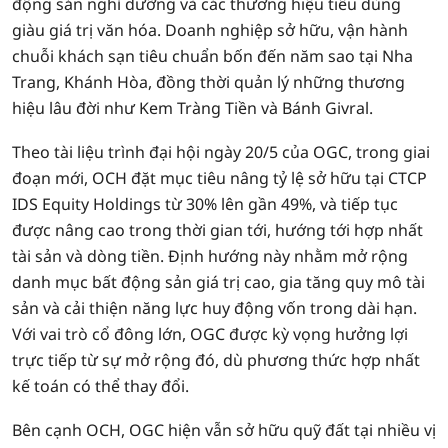
động sản nghỉ dưỡng và các thương hiệu tiêu dùng
giàu giá trị văn hóa. Doanh nghiệp sở hữu, vận hành
chuỗi khách sạn tiêu chuẩn bốn đến năm sao tại Nha
Trang, Khánh Hòa, đồng thời quản lý những thương
hiệu lâu đời như Kem Tràng Tiền và Bánh Givral.
Theo tài liệu trình đại hội ngày 20/5 của OGC, trong giai
đoạn mới, OCH đặt mục tiêu nâng tỷ lệ sở hữu tại CTCP
IDS Equity Holdings từ 30% lên gần 49%, và tiếp tục
được nâng cao trong thời gian tới, hướng tới hợp nhất
tài sản và dòng tiền. Định hướng này nhằm mở rộng
danh mục bất động sản giá trị cao, gia tăng quy mô tài
sản và cải thiện năng lực huy động vốn trong dài hạn.
Với vai trò cổ đông lớn, OGC được kỳ vọng hưởng lợi
trực tiếp từ sự mở rộng đó, dù phương thức hợp nhất
kế toán có thể thay đổi.
Bên cạnh OCH, OGC hiện vẫn sở hữu quỹ đất tại nhiều vị