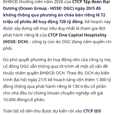
ĐHĐCĐ thường niên năm 2026 của
CTCP Tập đoàn Đại
Dương (Ocean Group - HOSE: OGC)
ngày 20/5 đã
không thông qua phương án chào bán riêng lẻ 72
triệu cổ phiếu để huy động 720 tỷ đồng
. Kế hoạch này
được xây dựng với mục tiêu duy nhất là tham gia đợt
phát hành riêng lẻ của
CTCP One Capital Hospitality
(HOSE: OCH)
– công ty con do OGC đang nắm quyền chi
phối.
Dù phủ quyết phương án huy động vốn của công ty mẹ,
cổ đông OGC vẫn thông qua tờ trình về một số vấn đề
thuộc thẩm quyền ĐHĐCĐ OCH. Theo đó, OCH dự kiến
trình đại hội ngày 21/5 kế hoạch tăng vốn thêm 1.300 tỷ
đồng thông qua phát hành riêng lẻ 130 triệu cổ phần
cho nhà đầu tư chứng khoán chuyên nghiệp với giá
10.000 đồng/cổ phần.
Toàn bộ số tiền thu được dự kiến rót vào
CTCP IDS