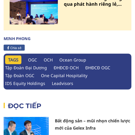
qua phát hành riêng lẻ,
chốt cho OCH tăng vốn
MINH PHONG
Chia sẻ
TAGS
OGC
OCH
Ocean Group
Tập Đoàn Đại Dương
ĐHĐCĐ OCH
ĐHĐCĐ OGC
Tập Đoàn OGC
One Capital Hospitality
IDS Equity Holdings
Leadvisors
ĐỌC TIẾP
Bất động sản – mũi nhọn chiến lược
mới của Gelex Infra