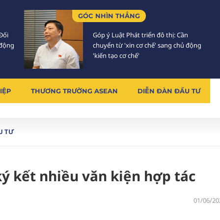
GÓC NHÌN THẲNG
Đối
Góp ý Luật Phát triển đô thị: Cần
 động
chuyển từ 'xin cơ chế' sang chủ động
'kiến tạo cơ chế'
IỆP
THƯƠNG TRƯỜNG ASEAN
DIỄN ĐÀN ĐẦU TƯ
U TƯ
́ kết nhiều văn kiện hợp tác
01/06/20