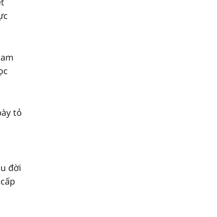
ệt
ực
 Nam
ọc
bày tỏ
âu đời
 cấp