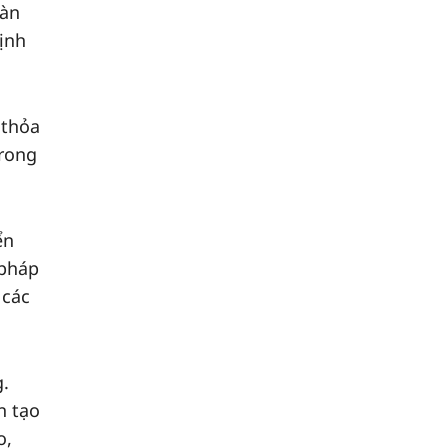
oàn
ịnh
 thỏa
trong
ển
 pháp
 các
g.
n tạo
o,