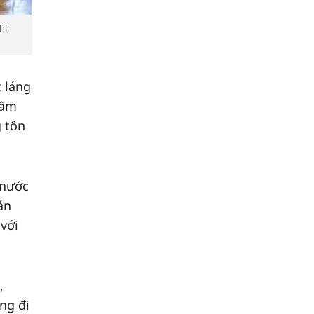
hí,
c láng
tầm
g tôn
 nước
án
với
,
ng đi