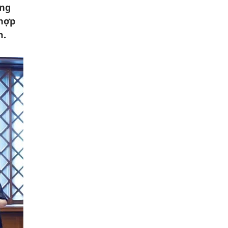
ống
 hợp
m.