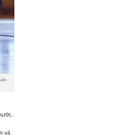
 văn
nước.
m và