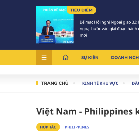
TIÊU ĐIỂM
Bế mạc Hội nghị Ngoại giao 33: 
ngoại bước vào giai đoạn hành
mới
SỰ KIỆN
DOANH NGH
TRANG CHỦ
KINH TẾ KHU VỰC
ĐẦ
Việt Nam - Philippines ky
HỢP TÁC
PHILIPPINES