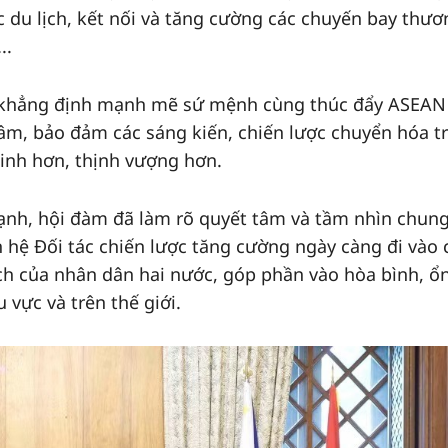
ác du lịch, kết nối và tăng cường các chuyến bay thươ
..
ái khẳng định mạnh mẽ sứ mệnh cùng thúc đẩy ASEAN
tâm, bảo đảm các sáng kiến, chiến lược chuyển hóa t
ninh hơn, thịnh vượng hơn.
nh, hội đàm đã làm rõ quyết tâm và tầm nhìn chung
 hệ Đối tác chiến lược tăng cường ngày càng đi vào 
i ích của nhân dân hai nước, góp phần vào hòa bình, ổ
u vực và trên thế giới.