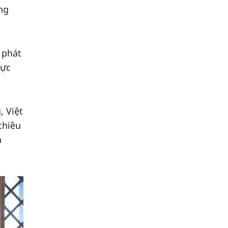
ng
 phát
rực
, Việt
chiều
n