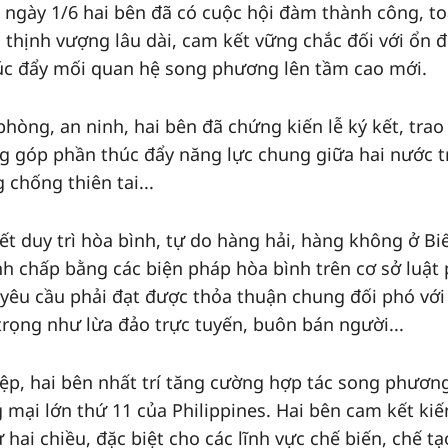
t ngày 1/6 hai bên đã có cuộc hội đàm thành công, t
 thịnh vượng lâu dài, cam kết vững chắc đối với ổn đ
húc đẩy mối quan hệ song phương lên tầm cao mới.
phòng, an ninh, hai bên đã chứng kiến lễ ký kết, trao
g góp phần thúc đẩy năng lực chung giữa hai nước 
 chống thiên tai...
ết duy trì hòa bình, tự do hàng hải, hàng không ở Bi
nh chấp bằng các biện pháp hòa bình trên cơ sở luật
 yêu cầu phải đạt được thỏa thuận chung đối phó với
trọng như lừa đảo trực tuyến, buôn bán người...
iệp, hai bên nhất trí tăng cường hợp tác song phươn
 mại lớn thứ 11 của Philippines. Hai bên cam kết kiế
hai chiều, đặc biệt cho các lĩnh vực chế biến, chế tạ