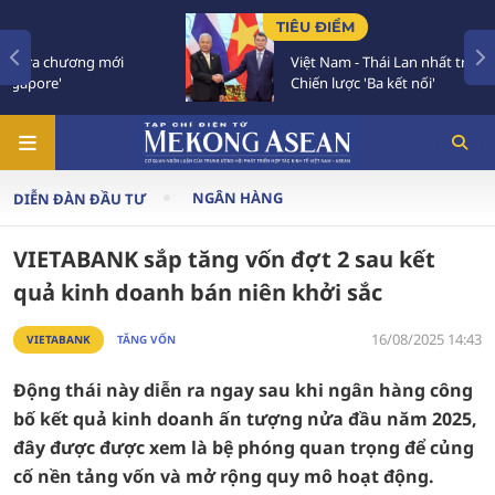
TIÊU ĐIỂM
Việt Nam - Thái Lan nhất trí triển khai thực chất
Chiến lược 'Ba kết nối'
NGÂN HÀNG
DIỄN ĐÀN ĐẦU TƯ
VIETABANK sắp tăng vốn đợt 2 sau kết
quả kinh doanh bán niên khởi sắc
16/08/2025 14:43
VIETABANK
TĂNG VỐN
Động thái này diễn ra ngay sau khi ngân hàng công
bố kết quả kinh doanh ấn tượng nửa đầu năm 2025,
đây được được xem là bệ phóng quan trọng để củng
cố nền tảng vốn và mở rộng quy mô hoạt động.