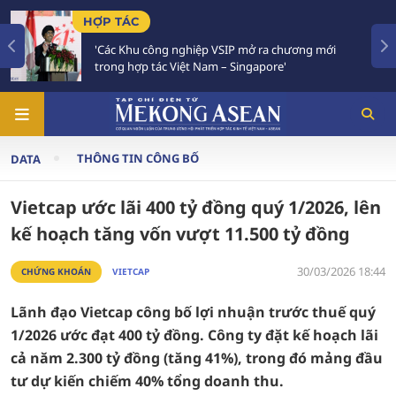
TIÊU ĐIỂM
 ra chương mới
Việt Nam - Thái Lan nhất trí triển k
pore'
Chiến lược 'Ba kết nối'
THÔNG TIN CÔNG BỐ
DATA
Vietcap ước lãi 400 tỷ đồng quý 1/2026, lên
kế hoạch tăng vốn vượt 11.500 tỷ đồng
30/03/2026 18:44
CHỨNG KHOÁN
VIETCAP
Lãnh đạo Vietcap công bố lợi nhuận trước thuế quý
1/2026 ước đạt 400 tỷ đồng. Công ty đặt kế hoạch lãi
cả năm 2.300 tỷ đồng (tăng 41%), trong đó mảng đầu
tư dự kiến chiếm 40% tổng doanh thu.