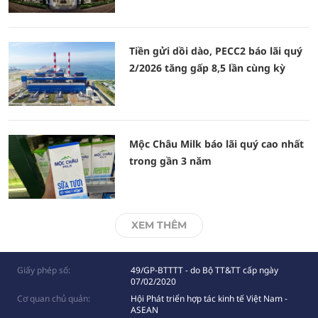
Tiền gửi dồi dào, PECC2 báo lãi quý
2/2026 tăng gấp 8,5 lần cùng kỳ
Mộc Châu Milk báo lãi quý cao nhất
trong gần 3 năm
XEM THÊM
Giấy phép số:
49/GP-BTTTT - do Bộ TT&TT cấp ngày
07/02/2020
Cơ quan chủ quản:
Hội Phát triển hợp tác kinh tế Việt Nam -
ASEAN