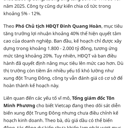
năm 2025. Công ty cũng dự kiến chia cổ tức trong
khoảng 5% - 12%.
Theo
Phó Chủ tịch HĐQT Đinh Quang Hoàn
, mục tiêu
tăng trưởng lợi nhuận khoảng 40% thể hiện quyết tâm
cao của doanh nghiệp. Ban đầu, kế hoạch chỉ được xây
dựng trong khoảng 1.800 - 2.000 tỷ đồng, tương ứng
mức tăng khoảng 20%. Tuy nhiên, HĐQT và ban điều
hành đã quyết định nâng mục tiêu lên mức cao hơn. Dù
thị trường còn tiềm ẩn nhiều yếu tố khó lường như
xung đột Trung Đông, công ty vẫn đánh giá có cơ sở để
hoàn thành kế hoạch này.
Liên quan đến các yếu tố vĩ mô,
Tổng giám đốc Tôn
Minh Phương
cho biết Vietcap đang theo dõi sát diễn
biến xung đột Trung Đông nhưng chưa điều chỉnh kế
hoạch kinh doanh. Theo bà, dù giá dầu có thể biến
động, tác động dự kiến chưa khiến lạm phát vượt mục