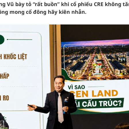
g Vũ bày tỏ “rất buồn” khi cổ phiếu CRE không t
g ông mong cổ đông hãy kiên nhẫn.