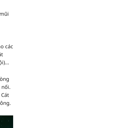
 mũi
ào các
ặt
)...
dòng
 nối.
 Cát
đông.