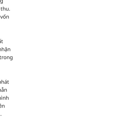
ng
 thu.
 vốn
ất
 nhận
 trong
phát
hẫn
hình
ên
.