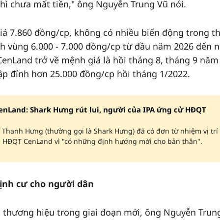
thì chưa mất tiền," ông Nguyễn Trung Vũ nói.
giá 7.860 đồng/cp, không có nhiều biến động trong th
nh vùng 6.000 - 7.000 đồng/cp từ đầu năm 2026 đến n
CenLand trở về mệnh giá là hồi tháng 8, tháng 9 năm
lập đỉnh hơn 25.000 đồng/cp hồi tháng 1/2022.
nLand: Shark Hưng rút lui, người của IPA ứng cử HĐQT
Thanh Hưng (thường gọi là Shark Hưng) đã có đơn từ nhiệm vị trí
n HĐQT CenLand vì "có những định hướng mới cho bản thân".
định cư cho người dân
g thương hiệu trong giai đoạn mới, ông Nguyễn Trun