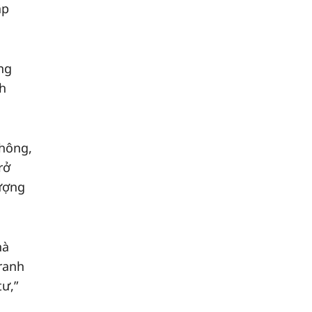
ập
ng
ch
thông,
rở
lượng
hà
tranh
tư,”