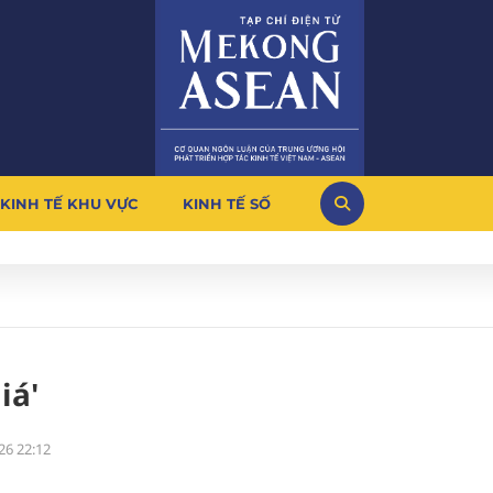
KINH TẾ KHU VỰC
KINH TẾ SỐ
iá'
26 22:12