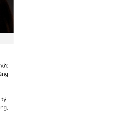
g
 mức
tăng
 tỷ
ồng,