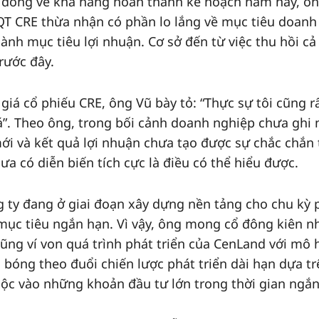
cổ đông về khả năng hoàn thành kế hoạch năm nay, ô
T CRE thừa nhận có phần lo lắng về mục tiêu doanh
hành mục tiêu lợi nhuận. Cơ sở đến từ việc thu hồi cả
rước đây.
 giá cổ phiếu CRE, ông Vũ bày tỏ: “Thực sự tôi cũng r
á”. Theo ông, trong bối cảnh doanh nghiệp chưa ghi
ới và kết quả lợi nhuận chưa tạo được sự chắc chắn
ưa có diễn biến tích cực là điều có thể hiểu được.
 ty đang ở giai đoạn xây dựng nền tảng cho chu kỳ 
c mục tiêu ngắn hạn. Vì vậy, ông mong cổ đông kiên n
 cũng ví von quá trình phát triển của CenLand với mô 
 bóng theo đuổi chiến lược phát triển dài hạn dựa tr
uộc vào những khoản đầu tư lớn trong thời gian ngắn