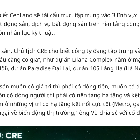
iết CenLand sẽ tái cấu trúc, tập trung vào 3 lĩnh vực
ất động sản, dịch vụ bất động sản trên nền tảng công
n nhân lực kỹ thuật.
g sản, Chủ tịch CRE cho biết công ty đang tập trung v
ể lâu càng có giá”, như dự án Lilaha Complex nằm ở m
, dự án Paradise Đại Lải, dự án 105 Láng Hạ (Hà Nội
sản muốn có giá trị thì phải có dòng tiền, muốn có 
n có dòng người thì phải có nền tảng hạ tầng và kết
ở những vị trí có hạ tầng kết nối cực tốt (Metro, ga
ngại về biến động thị trường,” ông Vũ chia sẻ với cổ 