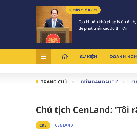
CHÍNH SÁCH
Tạo khuôn khổ pháp lý ổn định,
để phát triển các đô thị lớn
SỰ KIỆN
DOANH NGH
TRANG CHỦ
DIỄN ĐÀN ĐẦU TƯ
C
Chủ tịch CenLand: 'Tôi 
CRE
CENLAND