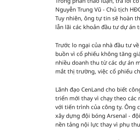
Trong phần thảo luận, trả lời 
Nguyễn Trung Vũ - Chủ tịch HĐQ
Tuy nhiên, ông tự tin sẽ hoàn t
lẫn lãi các khoản đầu tư dự án t
Trước lo ngại của nhà đầu tư về
buồn vì cổ phiếu không tăng gi
nhiều doanh thu từ các dự án m
mắt thị trường, việc cổ phiếu ch
Lãnh đạo CenLand cho biết công
triển mới thay vì chạy theo cá
với tiến trình của công ty. Ông
xây dựng đội bóng Arsenal - đội
nền tảng nội lực thay vì phụ th