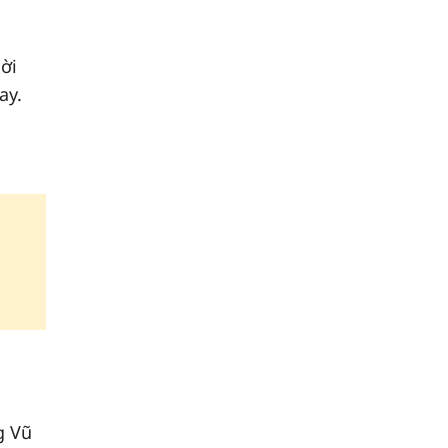
ời
ay.
g Vũ