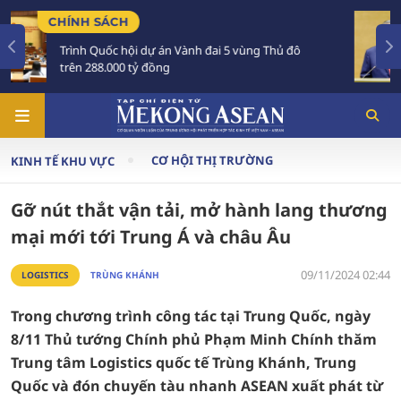
TIÊU ĐIỂM
 Thủ đô
Tổng Bí thư, Chủ tịch nước Tô Lâm sắp t
Australia và New Zealand
CƠ HỘI THỊ TRƯỜNG
KINH TẾ KHU VỰC
Gỡ nút thắt vận tải, mở hành lang thương
mại mới tới Trung Á và châu Âu
09/11/2024 02:44
LOGISTICS
TRÙNG KHÁNH
Trong chương trình công tác tại Trung Quốc, ngày
8/11 Thủ tướng Chính phủ Phạm Minh Chính thăm
Trung tâm Logistics quốc tế Trùng Khánh, Trung
Quốc và đón chuyến tàu nhanh ASEAN xuất phát từ