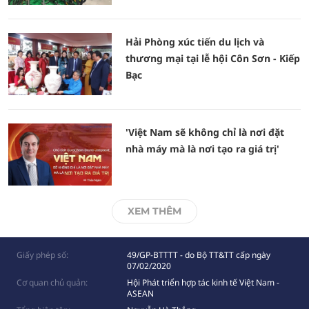
Hải Phòng xúc tiến du lịch và
thương mại tại lễ hội Côn Sơn - Kiếp
Bạc
'Việt Nam sẽ không chỉ là nơi đặt
nhà máy mà là nơi tạo ra giá trị'
XEM THÊM
Giấy phép số:
49/GP-BTTTT - do Bộ TT&TT cấp ngày
07/02/2020
Cơ quan chủ quản:
Hội Phát triển hợp tác kinh tế Việt Nam -
ASEAN