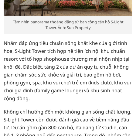
Tầm nhìn panorama thoáng đãng từ ban công căn hộ S-Light
Tower. Ảnh: Sun Property
Nhằm đáp ứng tiêu chuẩn sống khắt khe của giới tinh
hoa, S-Light Tower tích hợp hệ tiện ích nội khu chuẩn
resort với tổ hợp shophouse thương mại nhộn nhịp tại
khối đế. Đặc biệt, tầng 2 của dự án quy tụ chuỗi không
gian chăm sóc sức khỏe và giải trí, bao gồm hồ bơi,
phòng gym, spa, khu vui chơi trẻ em (kids club), khu vui
chơi gia đình (family game lounge) và khu sinh hoạt
cộng đồng.
Không chỉ hướng đến một không gian sống chất lượng,
S-Light Tower còn được đánh giá cao về tiềm năng đầu
tư. Dự án gồm gần 800 căn hộ, đa dạng từ studio, căn
hộ 1–3 phòng ngủ đến penthouse. Trong đó, nhóm căn