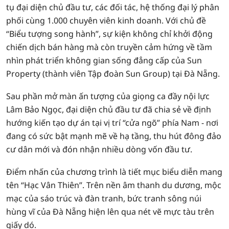
tụ đại diện chủ đầu tư, các đối tác, hệ thống đại lý phân
phối cùng 1.000 chuyên viên kinh doanh. Với chủ đề
“Biểu tượng song hành”, sự kiện không chỉ khởi động
chiến dịch bán hàng mà còn truyền cảm hứng về tầm
nhìn phát triển không gian sống đẳng cấp của Sun
Property (thành viên Tập đoàn Sun Group) tại Đà Nẵng.
Sau phần mở màn ấn tượng của giọng ca đầy nội lực
Lâm Bảo Ngọc, đại diện chủ đầu tư đã chia sẻ về định
hướng kiến tạo dự án tại vị trí “cửa ngõ” phía Nam - nơi
đang có sức bật mạnh mẽ về hạ tầng, thu hút đông đảo
cư dân mới và đón nhận nhiều dòng vốn đầu tư.
Điểm nhấn của chương trình là tiết mục biểu diễn mang
tên “Hạc Vân Thiên”. Trên nền âm thanh du dương, mộc
mạc của sáo trúc và đàn tranh, bức tranh sông núi
hùng vĩ của Đà Nẵng hiện lên qua nét vẽ mực tàu trên
giấy dó.