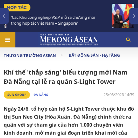
TIÊU ĐIỂM
ới
Việt Nam - Thái Lan nhất trí triển khai thực chất
Chiến lược 'Ba kết nối'
BẤT ĐỘNG SẢN - HẠ TẦNG
THƯƠNG TRƯỜNG ASEAN
Khí thế 'thắp sáng' biểu tượng mới Nam
Đà Nẵng tại lễ ra quân S-Light Tower
25/06/2026 14:39
SUN GROUP
ĐÀ NẴNG
Ngày 24/6, tổ hợp căn hộ S-Light Tower thuộc khu đô
thị Sun Neo City (Hòa Xuân, Đà Nẵng) chính thức ra
quân với sự tham gia của hơn 1.000 chuyên viên
kinh doanh, mở màn giai đoạn triển khai mới của