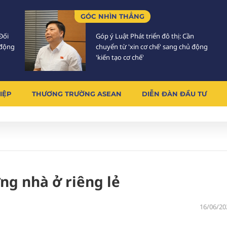
GÓC NHÌN THẲNG
Đối
Góp ý Luật Phát triển đô thị: Cần
 động
chuyển từ 'xin cơ chế' sang chủ động
'kiến tạo cơ chế'
IỆP
THƯƠNG TRƯỜNG ASEAN
DIỄN ĐÀN ĐẦU TƯ
ng nhà ở riêng lẻ
16/06/20