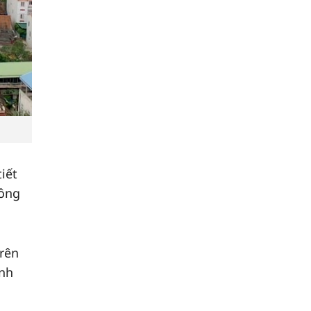
iết
công
trên
ình