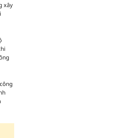
g xây
i
ộ
thi
công
 công
ịnh
n