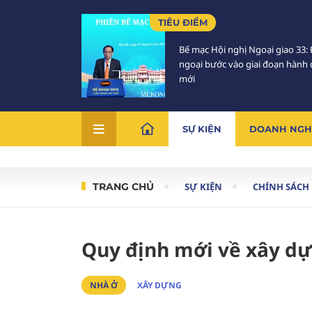
TIÊU ĐIỂM
Bế mạc Hội nghị Ngoại giao 33: 
ngoại bước vào giai đoạn hành
mới
SỰ KIỆN
DOANH NGH
TRANG CHỦ
SỰ KIỆN
CHÍNH SÁCH
Quy định mới về xây dự
NHÀ Ở
XÂY DỰNG