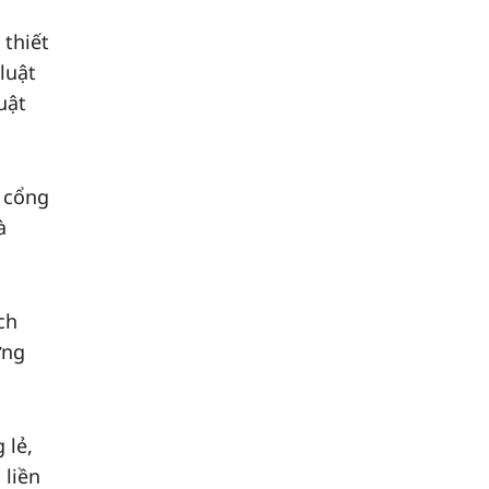
 thiết
luật
uật
i cổng
à
ch
ờng
 lẻ,
 liền