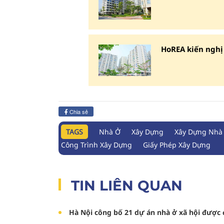
HoREA kiến nghị 
Chia sẻ
TAGS
Nhà Ở
Xây Dựng
Xây Dựng Nhà 
Công Trình Xây Dựng
Giấy Phép Xây Dựng
TIN LIÊN QUAN
Hà Nội công bố 21 dự án nhà ở xã hội đượ