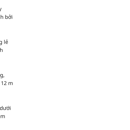
y
nh bởi
g lẻ
nh
g,
i 12 m
dưới
iệm