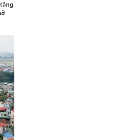
 tầng
sở