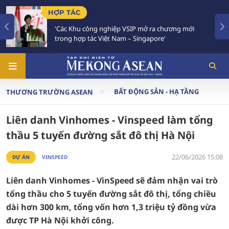
 TÁC
TIÊU Đ
ác Khu công nghiệp VSIP mở ra chương mới
Việt Na
ong hợp tác Việt Nam – Singapore'
Chiến l
BẤT ĐỘNG SẢN - HẠ TẦNG
THƯƠNG TRƯỜNG ASEAN
Liên danh Vinhomes - Vinspeed làm tổng
thầu 5 tuyến đường sắt đô thị Hà Nội
22/06/2026 15:08
DỰ ÁN
VINSPEED
Liên danh Vinhomes - VinSpeed sẽ đảm nhận vai trò
tổng thầu cho 5 tuyến đường sắt đô thị, tổng chiều
dài hơn 300 km, tổng vốn hơn 1,3 triệu tỷ đồng vừa
được TP Hà Nội khởi công.