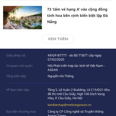
73 ‘tấm vé hạng A’ vào cộng đồng
tinh hoa bên vịnh biển biệt lập Đà
Nẵng
XEM THÊM
Giấy phép số:
49/GP-BTTTT - do Bộ TT&TT cấp ngày
07/02/2020
Cơ quan chủ quản:
Hội Phát triển hợp tác kinh tế Việt Nam -
ASEAN
Tổng biên tập:
Nguyễn Hà Thắng
VP Ban biên tập:
Tầng 5, Lê Xuân 2 Building, Lô C15/D21 Khu
đô thị mới Cầu Giấy, Ngõ 100 Dịch Vọng
Hâụ, P. Cầu Giấy, Hà Nội
banbientap@mekongasean.vn
Đại diện thương mại:
Công ty CP Công nghệ và Truyền thông
Asean Times