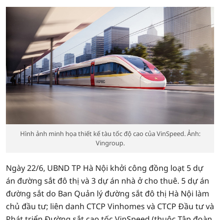
Hình ảnh minh họa thiết kế tàu tốc độ cao của VinSpeed. Ảnh:
Vingroup.
Ngày 22/6, UBND TP Hà Nội khởi công đồng loạt 5 dự
án đường sắt đô thị và 3 dự án nhà ở cho thuê. 5 dự án
đường sắt do Ban Quản lý đường sắt đô thị Hà Nội làm
chủ đầu tư; liên danh CTCP Vinhomes và CTCP Đầu tư và
Phát triển Đường sắt cao tốc VinSpeed (thuộc Tập đoàn