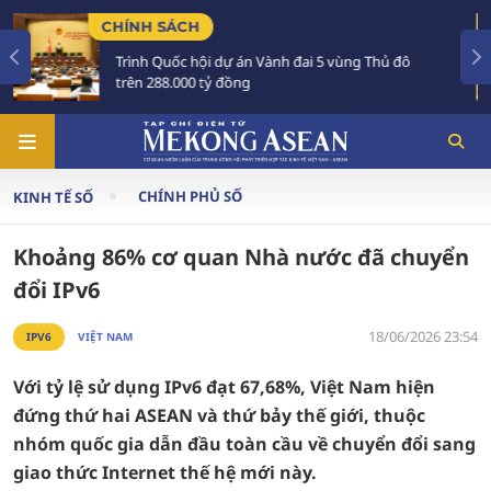
TIÊU ĐIỂM
nh đai 5 vùng Thủ đô
Tổng Bí thư, Chủ tịch nước 
Australia và New Zealand
CHÍNH PHỦ SỐ
KINH TẾ SỐ
Khoảng 86% cơ quan Nhà nước đã chuyển
đổi IPv6
18/06/2026 23:54
IPV6
VIỆT NAM
Với tỷ lệ sử dụng IPv6 đạt 67,68%, Việt Nam hiện
đứng thứ hai ASEAN và thứ bảy thế giới, thuộc
nhóm quốc gia dẫn đầu toàn cầu về chuyển đổi sang
giao thức Internet thế hệ mới này.