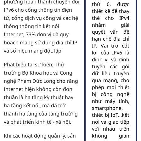
phương hoàn thành chuyển đổi
thứ 6, được
IPv6 cho cổng thông tin điện
thiết kế để thay
tử, cổng dịch vụ công và các hệ
thế cho IPv4
nhằm giải
thống thông tin kết nối
quyết vấn đề
Internet; 73% đơn vị đã quy
hạn chế địa chỉ
hoạch mạng sử dụng địa chỉ IP
IP. Vai trò cốt
và số hiệu mạng độc lập.
lõi của IPv6 là
định vị và định
Phát biểu tại sự kiện, Thứ
tuyến các gói
trưởng Bộ Khoa học và Công
dữ liệu truyền
qua mạng, cho
nghệ Phạm Đức Long cho rằng
phép mọi thiết
Internet hiện không còn đơn
bị công nghệ
thuần là hạ tầng kỹ thuật hay
như máy tính,
hạ tầng kết nối, mà đã trở
smartphone,
thành hạ tầng của tăng trưởng
thiết bị IoT...kết
và phát triển kinh tế - xã hội.
nối và giao tiếp
với nhau trên
Khi các hoạt động quản lý, sản
không gian