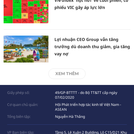
VN-Index 'hụt hơi' về cuối phiên, cổ
phiếu VIC gây áp lực lớn
Lợi nhuận CEO Group vẫn tăng
trưởng dù doanh thu giảm, gia tăng
vay nợ
XEM THÊM
Giấy phép số:
49/GP-BTTTT - do Bộ TT&TT cấp ngày
07/02/2020
Cơ quan chủ quản:
Hội Phát triển hợp tác kinh tế Việt Nam -
ASEAN
Tổng biên tập:
Nguyễn Hà Thắng
VP Ban biên tập:
Tầng 5, Lê Xuân 2 Building, Lô C15/D21 Khu