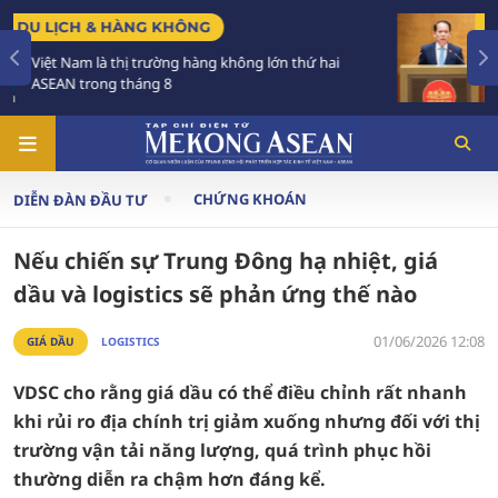
CHÍNH SÁCH
ứ hai
Tạo khuôn khổ pháp lý ổn định, đột phá để p
triển các đô thị lớn
CHỨNG KHOÁN
DIỄN ĐÀN ĐẦU TƯ
Nếu chiến sự Trung Đông hạ nhiệt, giá
dầu và logistics sẽ phản ứng thế nào
01/06/2026 12:08
GIÁ DẦU
LOGISTICS
VDSC cho rằng giá dầu có thể điều chỉnh rất nhanh
khi rủi ro địa chính trị giảm xuống nhưng đối với thị
trường vận tải năng lượng, quá trình phục hồi
thường diễn ra chậm hơn đáng kể.