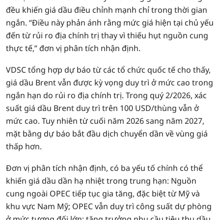
đều khiến giá dầu điều chỉnh mạnh chỉ trong thời gian
ngắn. “Điều này phản ánh rằng mức giá hiện tại chủ yếu
đến từ rủi ro địa chính trị thay vì thiếu hụt nguồn cung
thực tế,” đơn vị phân tích nhận định.
VDSC tổng hợp dự báo từ các tổ chức quốc tế cho thấy,
giá dầu Brent vẫn được kỳ vọng duy trì ở mức cao trong
ngắn hạn do rủi ro địa chính trị. Trong quý 2/2026, xác
suất giá dầu Brent duy trì trên 100 USD/thùng vẫn ở
mức cao. Tuy nhiên từ cuối năm 2026 sang năm 2027,
mặt bằng dự báo bắt đầu dịch chuyển dần về vùng giá
thấp hơn.
Đơn vị phân tích nhận định, có ba yếu tố chính có thể
khiến giá dầu dần hạ nhiệt trong trung hạn: Nguồn
cung ngoài OPEC tiếp tục gia tăng, đặc biệt từ Mỹ và
khu vực Nam Mỹ; OPEC vẫn duy trì công suất dự phòng
ở mức tương đối lớn; tăng trưởng nhu cầu tiêu thụ dầu