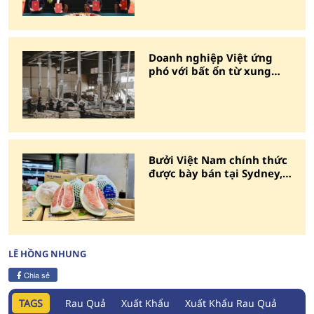
Doanh nghiệp Việt ứng
phó với bất ổn từ xung
đột Trung Đông
Bưởi Việt Nam chính thức
được bày bán tại Sydney,
Australia
LÊ HỒNG NHUNG
Chia sẻ
TAGS
Rau Quả
Xuất Khẩu
Xuất Khẩu Rau Quả