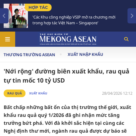
TIÊU ĐIỂM
 nghiệp VSIP mở ra chương mới
Việt Nam - Thái Lan
Việt Nam – Singapore'
Chiến lược 'Ba kết 
XUẤT NHẬP KHẨU
THƯƠNG TRƯỜNG ASEAN
'Nới rộng' đường biên xuất khẩu, rau quả
tự tin mốc 10 tỷ USD
28/04/2026 12:12
RAU QUẢ
XUẤT KHẨU
Bất chấp những bất ổn của thị trường thế giới, xuất
khẩu rau quả quý 1/2026 đã ghi nhận mức tăng
trưởng bứt phá. Với đà khởi sắc hiện tại cùng các
Nghị định thư mới, ngành rau quả được dự báo sẽ