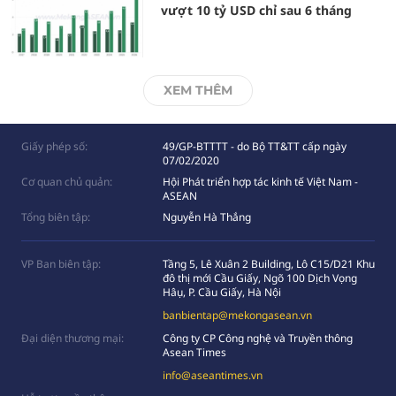
vượt 10 tỷ USD chỉ sau 6 tháng
XEM THÊM
Giấy phép số:
49/GP-BTTTT - do Bộ TT&TT cấp ngày
07/02/2020
Cơ quan chủ quản:
Hội Phát triển hợp tác kinh tế Việt Nam -
ASEAN
Tổng biên tập:
Nguyễn Hà Thắng
VP Ban biên tập:
Tầng 5, Lê Xuân 2 Building, Lô C15/D21 Khu
đô thị mới Cầu Giấy, Ngõ 100 Dịch Vọng
Hâụ, P. Cầu Giấy, Hà Nội
banbientap@mekongasean.vn
Đại diện thương mại:
Công ty CP Công nghệ và Truyền thông
Asean Times
info@aseantimes.vn