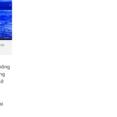
 từ
không
ông
mở
ai