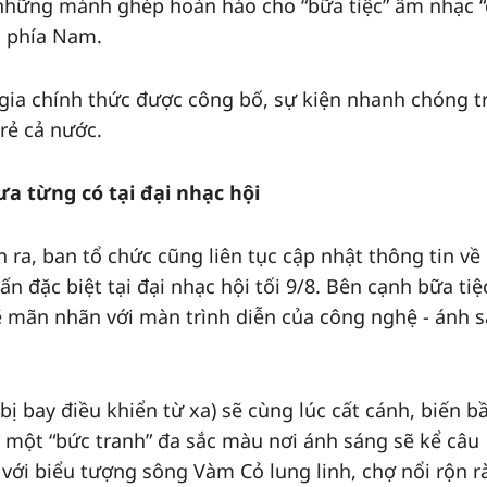
 những mảnh ghép hoàn hảo cho “bữa tiệc” âm nhạc “
c phía Nam.
gia chính thức được công bố, sự kiện nhanh chóng t
rẻ cả nước.
a từng có tại đại nhạc hội
n ra, ban tổ chức cũng liên tục cập nhật thông tin về
 đặc biệt tại đại nhạc hội tối 9/8. Bên cạnh bữa ti
ẽ mãn nhãn với màn trình diễn của công nghệ - ánh 
bị bay điều khiển từ xa) sẽ cùng lúc cất cánh, biến b
 một “bức tranh” đa sắc màu nơi ánh sáng sẽ kể câu
với biểu tượng sông Vàm Cỏ lung linh, chợ nổi rộn r