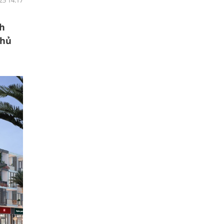
25 14:17
nh
 hủ