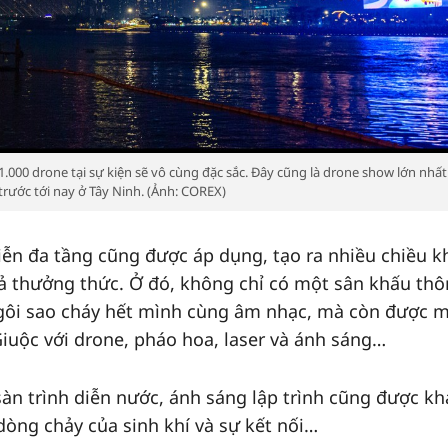
 1.000 drone tại sự kiện sẽ vô cùng đặc sắc. Đây cũng là drone show lớn nhất
trước tới nay ở Tây Ninh. (Ảnh: COREX)
iễn đa tầng cũng được áp dụng, tạo ra nhiều chiều 
ả thưởng thức. Ở đó, không chỉ có một sân khấu th
ngôi sao cháy hết mình cùng âm nhạc, mà còn được 
Giuộc với drone, pháo hoa, laser và ánh sáng…
àn trình diễn nước, ánh sáng lập trình cũng được kh
òng chảy của sinh khí và sự kết nối…