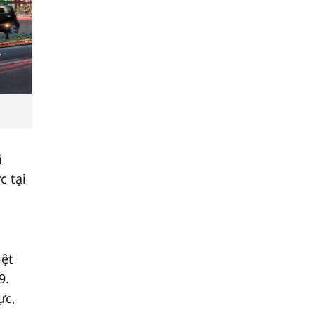
i
c tại
iệt
9.
ực,