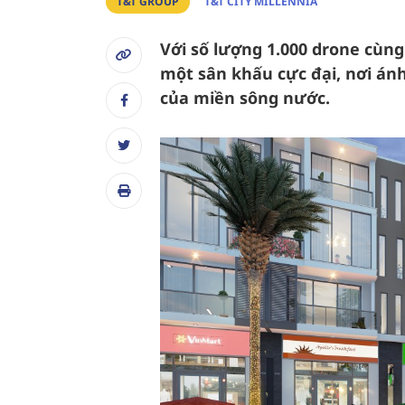
T&T GROUP
T&T CITY MILLENNIA
Với số lượng 1.000 drone cùng
một sân khấu cực đại, nơi án
của miền sông nước.