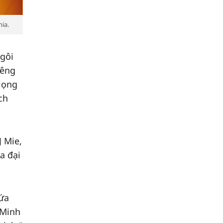
ia.
ngôi
iêng
giọng
ch
J Mie,
a đại
hứa
 Minh