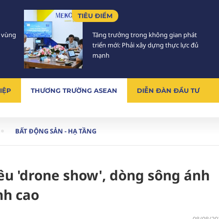
TIÊU ĐIỂM
5 vùng
Tăng trưởng trong không gian phát
triển mới: Phải xây dựng thực lực đủ
mạnh
IỆP
THƯƠNG TRƯỜNG ASEAN
DIỄN ĐÀN ĐẦU TƯ
BẤT ĐỘNG SẢN - HẠ TẦNG
êu 'drone show', dòng sông ánh
nh cao