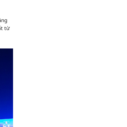
ằng
t từ