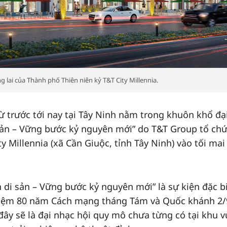
 lai của Thành phố Thiên niên kỷ T&T City Millennia.
ừ trước tới nay tại Tây Ninh nằm trong khuôn khổ đạ
ản – Vững bước kỷ nguyên mới” do T&T Group tổ chứ
y Millennia (xã Cần Giuộc, tỉnh Tây Ninh) vào tối mai
di sản – Vững bước kỷ nguyên mới” là sự kiện đặc b
niệm 80 năm Cách mạng tháng Tám và Quốc khánh 2/
đây sẽ là đại nhạc hội quy mô chưa từng có tại khu v