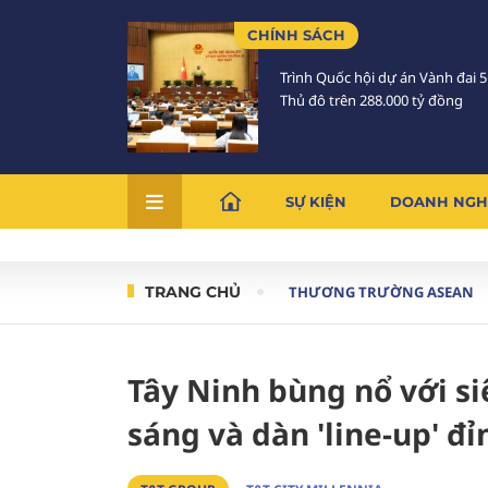
CHÍNH SÁCH
Trình Quốc hội dự án Vành đai 
Thủ đô trên 288.000 tỷ đồng
SỰ KIỆN
DOANH NGH
TRANG CHỦ
THƯƠNG TRƯỜNG ASEAN
Tây Ninh bùng nổ với si
sáng và dàn 'line-up' đỉ