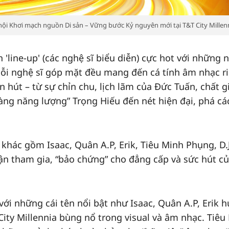
ội Khơi mạch nguồn Di sản – Vững bước Kỷ nguyên mới tại T&T City Millenn
 'line-up' (các nghệ sĩ biểu diễn) cực hot với những 
Mỗi nghệ sĩ góp mặt đều mang đến cá tính âm nhạc r
 hút – từ sự chỉn chu, lịch lãm của Đức Tuấn, chất 
oàng năng lượng” Trọng Hiếu đến nét hiện đại, phá cá
khác gồm Isaac, Quân A.P, Erik, Tiêu Minh Phụng, D.
ận tham gia, “bảo chứng” cho đẳng cấp và sức hút củ
với những cái tên nổi bật như Isaac, Quân A.P, Erik 
ity Millennia bùng nổ trong visual và âm nhạc. Tiêu