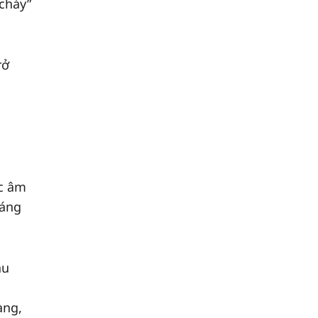
cháy”
rở
ệc âm
sáng
ầu
àng,