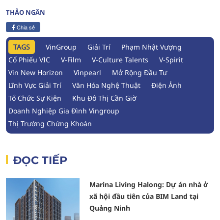
THẢO NGÂN
Chia sẻ
TAGS
VinGroup
Giải Trí
Phạm Nhật Vượng
Cổ Phiếu VIC
V-Film
V-Culture Talents
V-Spirit
Vin New Horizon
Vinpearl
Mở Rộng Đầu Tư
Lĩnh Vực Giải Trí
Văn Hóa Nghệ Thuật
Điện Ảnh
Tổ Chức Sự Kiện
Khu Đô Thị Cần Giờ
Doanh Nghiệp Gia Đình Vingroup
Thị Trường Chứng Khoán
ĐỌC TIẾP
Marina Living Halong: Dự án nhà ở
xã hội đầu tiên của BIM Land tại
Quảng Ninh