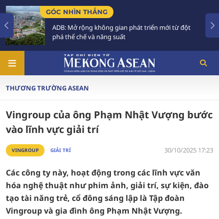
C NHÌN THẲNG
TIÊU 
DB: Mở rộng không gian phát triển mới từ đột
Tăng 
há thể chế và năng suất
Phải 
THƯƠNG TRƯỜNG ASEAN
Vingroup của ông Phạm Nhật Vượng bước
vào lĩnh vực giải trí
30/10/2025 17:23
VINGROUP
GIẢI TRÍ
Các công ty này, hoạt động trong các lĩnh vực văn
hóa nghệ thuật như phim ảnh, giải trí, sự kiện, đào
tạo tài năng trẻ, cổ đông sáng lập là Tập đoàn
Vingroup và gia đình ông Phạm Nhật Vượng.