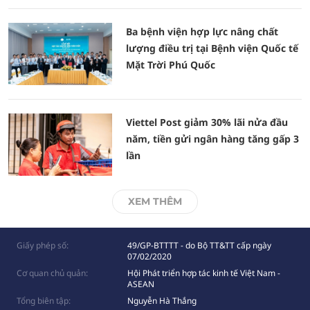
Ba bệnh viện hợp lực nâng chất
lượng điều trị tại Bệnh viện Quốc tế
Mặt Trời Phú Quốc
Viettel Post giảm 30% lãi nửa đầu
năm, tiền gửi ngân hàng tăng gấp 3
lần
XEM THÊM
Giấy phép số:
49/GP-BTTTT - do Bộ TT&TT cấp ngày
07/02/2020
Cơ quan chủ quản:
Hội Phát triển hợp tác kinh tế Việt Nam -
ASEAN
Tổng biên tập:
Nguyễn Hà Thắng