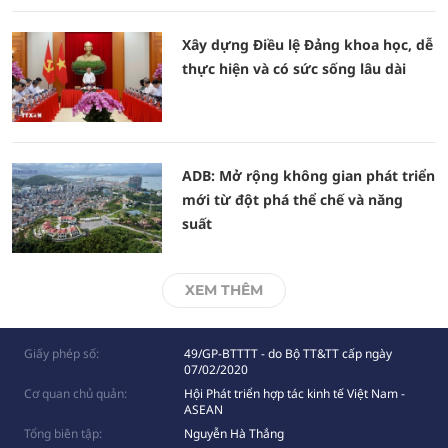
Xây dựng Điều lệ Đảng khoa học, dễ
thực hiện và có sức sống lâu dài
ADB: Mở rộng không gian phát triển
mới từ đột phá thể chế và năng
suất
XEM THÊM
Giấy phép số:
49/GP-BTTTT - do Bộ TT&TT cấp ngày
07/02/2020
Cơ quan chủ quản:
Hội Phát triển hợp tác kinh tế Việt Nam -
ASEAN
Tổng biên tập:
Nguyễn Hà Thắng