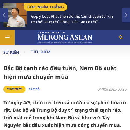
GÓC NHÌN THẲNG
Góp ý Luật Phát triển đô thị: Cần chuyển từ 'xin
cơ chế' sang chủ động 'kiến tạo cơ chế'
TIÊU ĐIỂM
SỰ KIỆN
Bắc Bộ tạnh ráo đầu tuần, Nam Bộ xuất
hiện mưa chuyển mùa
04/05/2026 08:25
THỜI TIẾT
BẮC BỘ
Từ ngày 4/5, thời tiết trên cả nước có sự phân hóa rõ
rệt, Bắc Bộ và Trung Bộ duy trì trạng thái tạnh ráo,
trời mát mẻ trong khi Nam Bộ và khu vực Tây
Nguyên bắt đầu xuất hiện mưa dông chuyển mùa.