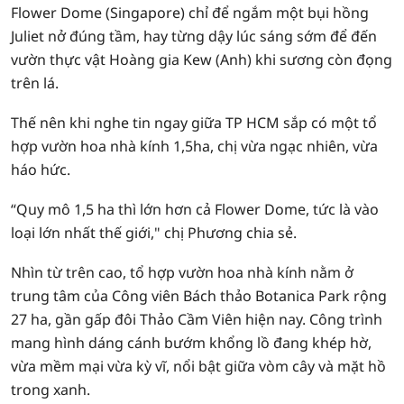
Flower Dome (Singapore) chỉ để ngắm một bụi hồng
Juliet nở đúng tầm, hay từng dậy lúc sáng sớm để đến
vườn thực vật Hoàng gia Kew (Anh) khi sương còn đọng
trên lá.
Thế nên khi nghe tin ngay giữa TP HCM sắp có một tổ
hợp vườn hoa nhà kính 1,5ha, chị vừa ngạc nhiên, vừa
háo hức.
“Quy mô 1,5 ha thì lớn hơn cả Flower Dome, tức là vào
loại lớn nhất thế giới," chị Phương chia sẻ.
Nhìn từ trên cao, tổ hợp vườn hoa nhà kính nằm ở
trung tâm của Công viên Bách thảo Botanica Park rộng
27 ha, gần gấp đôi Thảo Cầm Viên hiện nay. Công trình
mang hình dáng cánh bướm khổng lồ đang khép hờ,
vừa mềm mại vừa kỳ vĩ, nổi bật giữa vòm cây và mặt hồ
trong xanh.