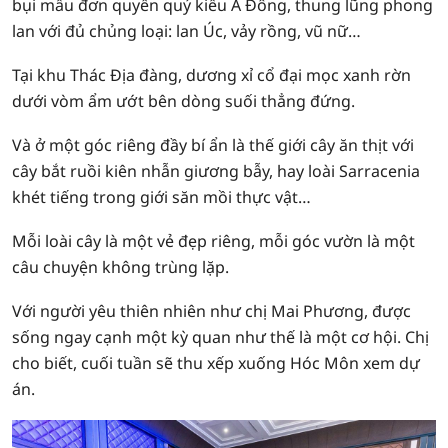
bụi mẫu đơn quyền quý kiểu Á Đông, thung lũng phong
lan với đủ chủng loại: lan Úc, vảy rồng, vũ nữ…
Tại khu Thác Địa đàng, dương xỉ cổ đại mọc xanh rờn
dưới vòm ẩm ướt bên dòng suối thẳng đứng.
Và ở một góc riêng đầy bí ẩn là thế giới cây ăn thịt với
cây bắt ruồi kiên nhẫn giương bẫy, hay loài Sarracenia
khét tiếng trong giới săn mồi thực vật…
Mỗi loài cây là một vẻ đẹp riêng, mỗi góc vườn là một
câu chuyện không trùng lặp.
Với người yêu thiên nhiên như chị Mai Phương, được
sống ngay cạnh một kỳ quan như thế là một cơ hội. Chị
cho biết, cuối tuần sẽ thu xếp xuống Hóc Môn xem dự
án.