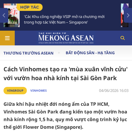
TIÊU ĐIỂM
ng mới
Việt Nam - Thái Lan nhất trí triển khai thực c
Chiến lược 'Ba kết nối'
BẤT ĐỘNG SẢN - HẠ TẦNG
THƯƠNG TRƯỜNG ASEAN
Cách Vinhomes tạo ra 'mùa xuân vĩnh cửu'
với vườn hoa nhà kính tại Sài Gòn Park
04/06/2026 16:03
VINGROUP
VINHOMES
Giữa khí hậu nhiệt đới nóng ẩm của TP HCM,
Vinhomes Sài Gòn Park đang kiến tạo một vườn hoa
nhà kính rộng 1,5 ha, quy mô vượt công trình kỷ lục
thế giới Flower Dome (Singapore).