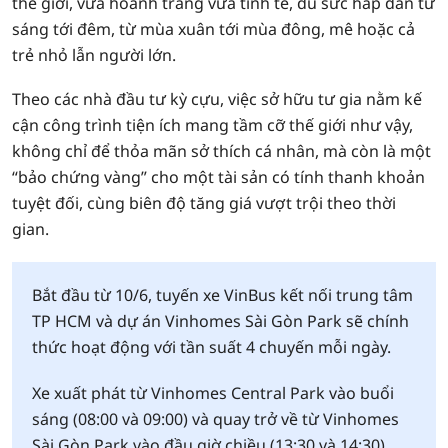
thế giới, vừa hoành tráng vừa tinh tế, đủ sức hấp dẫn từ
sáng tới đêm, từ mùa xuân tới mùa đông, mê hoặc cả
trẻ nhỏ lẫn người lớn.
Theo các nhà đầu tư kỳ cựu, việc sở hữu tư gia nằm kế
cận công trình tiện ích mang tầm cỡ thế giới như vậy,
không chỉ để thỏa mãn sở thích cá nhân, mà còn là một
“bảo chứng vàng” cho một tài sản có tính thanh khoản
tuyệt đối, cùng biên độ tăng giá vượt trội theo thời
gian.
Bắt đầu từ 10/6, tuyến xe VinBus kết nối trung tâm
TP HCM và dự án Vinhomes Sài Gòn Park sẽ chính
thức hoạt động với tần suất 4 chuyến mỗi ngày.
Xe xuất phát từ Vinhomes Central Park vào buổi
sáng (08:00 và 09:00) và quay trở về từ Vinhomes
Sài Gòn Park vào đầu giờ chiều (13:30 và 14:30).