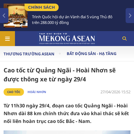
CHÍNH SÁCH
Trình Quốc hội dự án Vành đai 5 vùng Thủ đô
trên 288.000 tỷ đồng
BẤT ĐỘNG SẢN - HẠ TẦNG
THƯƠNG TRƯỜNG ASEAN
Cao tốc từ Quảng Ngãi - Hoài Nhơn sẽ
được thông xe từ ngày 29/4
27/04/2026 15:52
CAO TỐC
HOÀI NHƠN
Từ 11h30 ngày 29/4, đoạn cao tốc Quảng Ngãi - Hoài
Nhơn dài 88 km chính thức đưa vào khai thác sẽ kết
nối liên hoàn trục cao tốc Bắc - Nam.