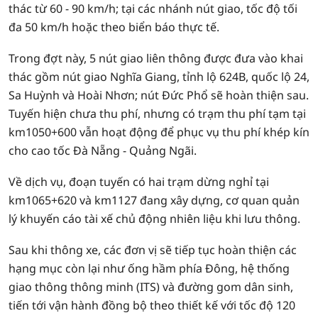
thác từ 60 - 90 km/h; tại các nhánh nút giao, tốc độ tối
đa 50 km/h hoặc theo biển báo thực tế.
Trong đợt này, 5 nút giao liên thông được đưa vào khai
thác gồm nút giao Nghĩa Giang, tỉnh lộ 624B, quốc lộ 24,
Sa Huỳnh và Hoài Nhơn; nút Đức Phổ sẽ hoàn thiện sau.
Tuyến hiện chưa thu phí, nhưng có trạm thu phí tạm tại
km1050+600 vẫn hoạt động để phục vụ thu phí khép kín
cho cao tốc Đà Nẵng - Quảng Ngãi.
Về dịch vụ, đoạn tuyến có hai trạm dừng nghỉ tại
km1065+620 và km1127 đang xây dựng, cơ quan quản
lý khuyến cáo tài xế chủ động nhiên liệu khi lưu thông.
Sau khi thông xe, các đơn vị sẽ tiếp tục hoàn thiện các
hạng mục còn lại như ống hầm phía Đông, hệ thống
giao thông thông minh (ITS) và đường gom dân sinh,
tiến tới vận hành đồng bộ theo thiết kế với tốc độ 120