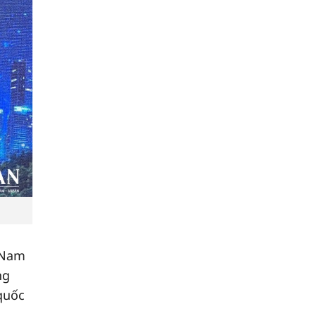
t Nam
ng
quốc