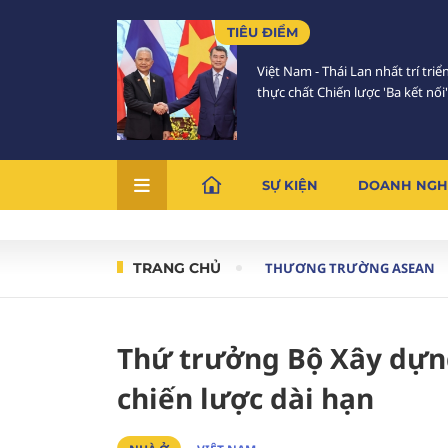
TIÊU ĐIỂM
Việt Nam - Thái Lan nhất trí triể
thực chất Chiến lược 'Ba kết nối'
SỰ KIỆN
DOANH NGH
TRANG CHỦ
THƯƠNG TRƯỜNG ASEAN
Thứ trưởng Bộ Xây dựng
chiến lược dài hạn