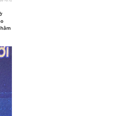
26 10:12
ở
ho
 nhằm