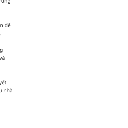
trung
ẫn để
.
ng
và
yết
u nhà