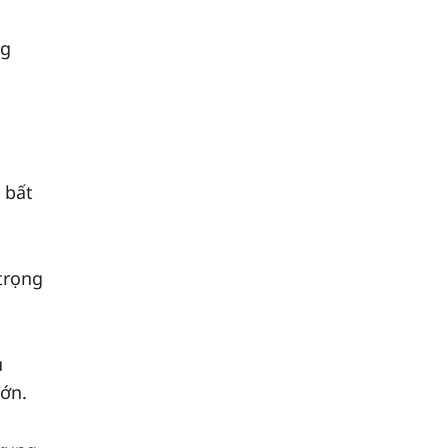
ả
ng
 bất
trọng
u
lớn.