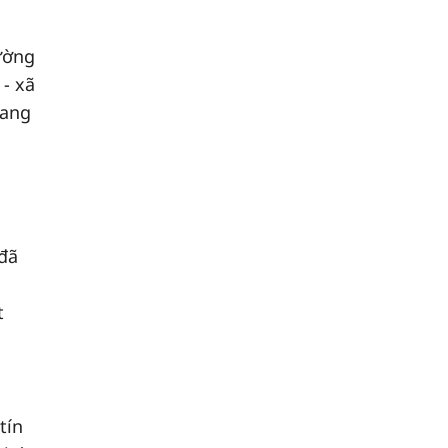
ường
- xã
đang
 đã
t
tín