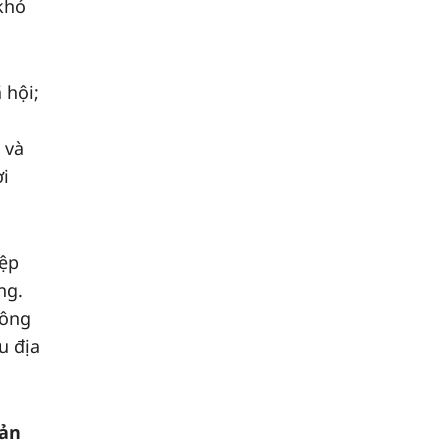
khó
 hội;
 và
ời
iệp
ng.
công
u địa
sản