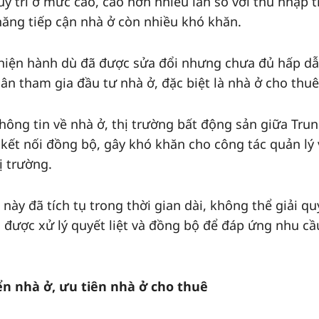
y trì ở mức cao, cao hơn nhiều lần so với thu nhập 
năng tiếp cận nhà ở còn nhiều khó khăn.
 hiện hành dù đã được sửa đổi nhưng chưa đủ hấp d
n tham gia đầu tư nhà ở, đặc biệt là nhà ở cho thuê
hông tin về nhà ở, thị trường bất động sản giữa Tru
ết nối đồng bộ, gây khó khăn cho công tác quản lý 
ị trường.
này đã tích tụ trong thời gian dài, không thể giải qu
 được xử lý quyết liệt và đồng bộ để đáp ứng nhu cầ
n nhà ở, ưu tiên nhà ở cho thuê