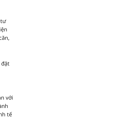
 tư
iện
căn,
 đặt
n với
hành
nh tế