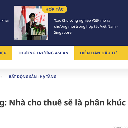
HỢP TÁC
n khai
'Các Khu công nghiệp VSIP mở ra
chương mới trong hợp tác Việt Nam –
Singapore'
IỆP
THƯƠNG TRƯỜNG ASEAN
DIỄN ĐÀN ĐẦU TƯ
BẤT ĐỘNG SẢN - HẠ TẦNG
: Nhà cho thuê sẽ là phân khúc