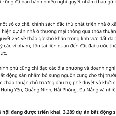
ội cũng đã ban hành nhiều nghị quyết nhằm tháo gỡ 
ột số cơ chế, chính sách đặc thù phát triển nhà ở xã
c hiện dự án nhà ở thương mại thông qua thỏa thuận
yết 254 về tháo gỡ khó khăn trong lĩnh vực đất đai;
ý các vi phạm, tồn tại liên quan đến đất đai trước th
lực.
hính phủ cũng chỉ đạo các địa phương và doanh ngh
 bất động sản nhằm bổ sung nguồn cung cho thị trườ
c chấp thuận chủ trương đầu tư, phê duyệt và khởi 
, Hưng Yên, Quảng Ninh, Hải Phòng, Đà Nẵng và nhiề
 hội đang được triển khai, 3.289 dự án bất động 