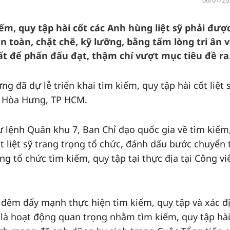
06/07/20
ếm, quy tập hài cốt các Anh hùng liệt sỹ phải đượ
n toàn, chặt chẽ, kỹ lưỡng, bằng tấm lòng tri ân 
ất để phấn đấu đạt, thậm chí vượt mục tiêu đề ra
 đã dự lễ triển khai tìm kiếm, quy tập hài cốt liệt s
g Hòa Hưng, TP HCM.
lệnh Quân khu 7, Ban Chỉ đạo quốc gia về tìm kiếm
ốt liệt sỹ trang trọng tổ chức, đánh dấu bước chuyển 
ng tổ chức tìm kiếm, quy tập tại thực địa tại Công vi
 đêm đẩy mạnh thực hiện tìm kiếm, quy tập và xác đ
lễ là hoạt động quan trọng nhằm tìm kiếm, quy tập hài