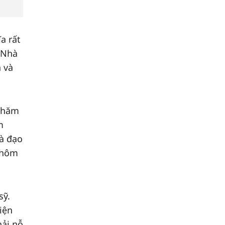
a rất
, Nhà
 và
 chăm
m
là đạo
ệ hôm
sỹ.
iện
hải nỗ