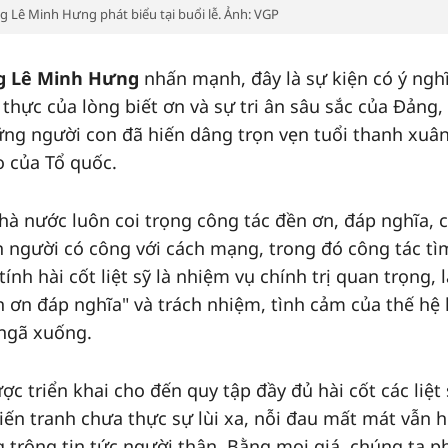
 Lê Minh Hưng phát biểu tại buổi lễ. Ảnh: VGP
g Lê Minh Hưng
nhấn mạnh, đây là sự kiện có ý nghĩ
t thực của lòng biết ơn và sự tri ân sâu sắc của Đảng
ững người con đã hiến dâng trọn vẹn tuổi thanh xuân
 của Tổ quốc.
à nước luôn coi trọng công tác đền ơn, đáp nghĩa,
ần người có công với cách mạng, trong đó công tác tì
ính hài cốt liệt sỹ là nhiệm vụ chính trị quan trọng, 
 ơn đáp nghĩa" và trách nhiệm, tình cảm của thế h
 ngã xuống.
c triển khai cho đến quy tập đầy đủ hài cốt các liệt 
chiến tranh chưa thực sự lùi xa, nỗi đau mất mát vẫn h
trông tin tức người thân. Bằng mọi giá, chúng ta p