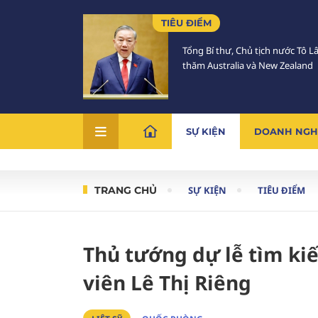
TIÊU ĐIỂM
Tổng Bí thư, Chủ tịch nước Tô 
thăm Australia và New Zealand
SỰ KIỆN
DOANH NGH
TRANG CHỦ
SỰ KIỆN
TIÊU ĐIỂM
Thủ tướng dự lễ tìm kiếm
viên Lê Thị Riêng