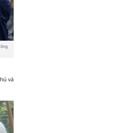
 Công
Phú và