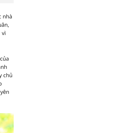
c nhà
uân,
 vì
 của
ành
y chủ
p
uyên