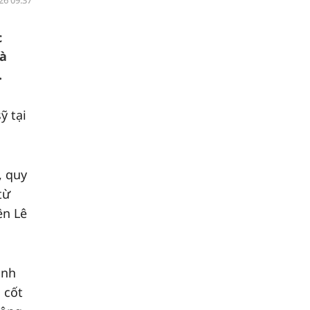
26 09:37
c
và
.
ỹ tại
, quy
từ
ên Lê
ịnh
 cốt