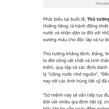
Thủ tướng
Phát biểu tại buổi lễ,
Thủ tướn
thiêng liêng; là hành động thiế
nước và nhân dân ta đối với nh
xương máu cho độc lập và tự do
Thủ tướng khẳng định, Đảng, Nh
lo đời sống vật chất và tinh th
kiếm, quy tập và xác định danh t
lý "Uống nước nhớ nguồn", "Đền
nay với các Anh hùng liệt sỹ đã
“Sứ mệnh này sẽ vẫn tiếp tục đượ
Đối với nhiều gia đình liệt sỹ, 
hữu khi họ vẫn ngày đêm ngóng 