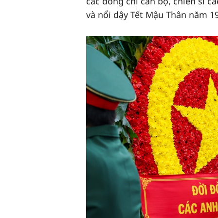
các đồng chí cán bộ, chiến sĩ 
và nổi dậy Tết Mậu Thân năm 1