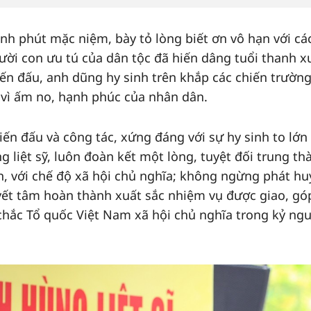
nh phút mặc niệm, bày tỏ lòng biết ơn vô hạn với cá
gười con ưu tú của dân tộc đã hiến dâng tuổi thanh x
ến đấu, anh dũng hy sinh trên khắp các chiến trường
, vì ấm no, hạnh phúc của nhân dân.
iến đấu và công tác, xứng đáng với sự hy sinh to lớn
g liệt sỹ, luôn đoàn kết một lòng, tuyệt đối trung th
, với chế độ xã hội chủ nghĩa; không ngừng phát hu
ết tâm hoàn thành xuất sắc nhiệm vụ được giao, gó
chắc Tổ quốc Việt Nam xã hội chủ nghĩa trong kỷ ng