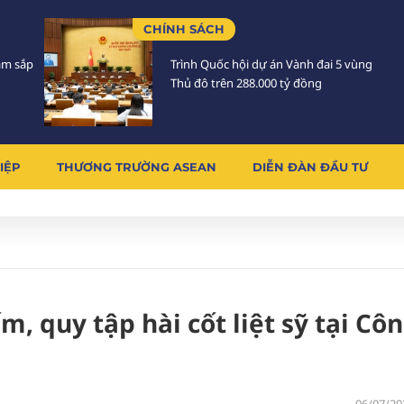
CHÍNH SÁCH
Lâm sắp
Trình Quốc hội dự án Vành đai 5 vùng
Thủ đô trên 288.000 tỷ đồng
IỆP
THƯƠNG TRƯỜNG ASEAN
DIỄN ĐÀN ĐẦU TƯ
, quy tập hài cốt liệt sỹ tại Cô