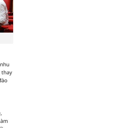
 nhu
 thay
đào
,
 làm