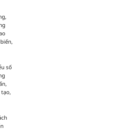
ng,
ộng
lao
biến,
ểu số
ng
ấn,
 tạo,
ách
ển