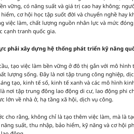
bền vững, có năng suất và giá trị cao hay không; ngườ
 hiểm, cơ hội học tập suốt đời và chuyển nghề hay k
ng việc làm, chất lượng nguồn nhân lực và mức đón
c cạnh tranh quốc gia.
ực phải xây dựng hệ thống phát triển kỹ năng quố
cầu, tạo việc làm bền vững ở đô thị gắn với mô hình 
t lượng sống. Đây là nơi tập trung công nghiệp, dịc
áng tạo, kinh tế số, kinh tế xanh và các mô hình kin
là nơi tập trung đông lao động di cư, lao động phi c
c lớn về nhà ở, hạ tầng xã hội, dịch vụ công.
ớc cho rằng, không chỉ là tạo thêm việc làm, mà là tạ
 năng suất, thu nhập, bảo hiểm, kỹ năng và cơ hội p
 lao động.