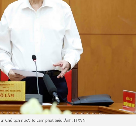
hư, Chủ tịch nước Tô Lâm phát biểu. Ảnh: TTXVN