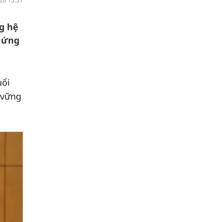
26 15:37
ng hệ
p ứng
uổi
 vững