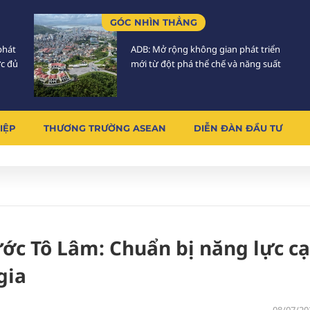
GÓC NHÌN THẲNG
phát
ADB: Mở rộng không gian phát triển
ực đủ
mới từ đột phá thể chế và năng suất
IỆP
THƯƠNG TRƯỜNG ASEAN
DIỄN ĐÀN ĐẦU TƯ
nước Tô Lâm: Chuẩn bị năng lực ca
 gia