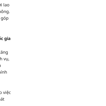
i lao
hông.
g góp
c gia
tăng
h vụ,
h
hính
o việc
hát