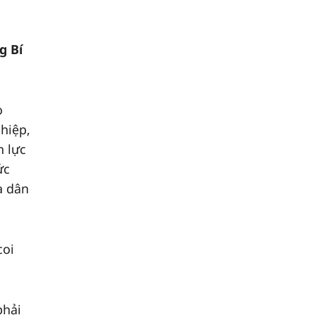
g Bí
o
hiệp,
n lực
ức
a dân
coi
phải