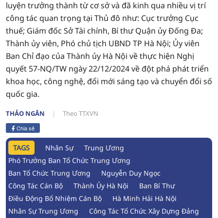
luyện trưởng thành từ cơ sở và đã kinh qua nhiều vị trí
công tác quan trọng tại Thủ đô như: Cục trưởng Cục
thuế; Giám đốc Sở Tài chính, Bí thư Quận ủy Đống Đa;
Thành ủy viên, Phó chủ tịch UBND TP Hà Nội; Ủy viên
Ban Chỉ đạo của Thành ủy Hà Nội về thực hiện Nghị
quyết 57-NQ/TW ngày 22/12/2024 về đột phá phát triển
khoa học, công nghệ, đổi mới sáng tạo và chuyển đổi số
quốc gia.
THẢO NGÂN
Theo TTXVN
Chia sẻ
TAGS
Nhân Sự
Trung Ương
Phó Trưởng Ban Tổ Chức Trung Ương
Ban Tổ Chức Trung Ương
Nguyễn Duy Ngọc
Công Tác Cán Bộ
Thành Ủy Hà Nội
Ban Bí Thư
Điều Động Bổ Nhiệm Cán Bộ
Hà Minh Hải Hà Nội
Nhân Sự Trung Ương
Công Tác Tổ Chức Xây Dựng Đảng