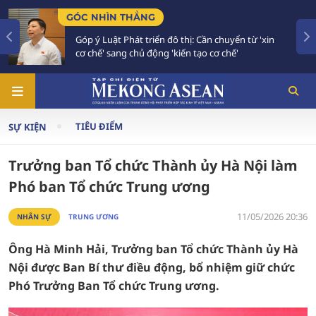
TIÊU ĐIỂM
 Cần chuyển từ 'xin
Bế mạc Hội nghị Ngoại giao 33: 
ạo cơ chế'
vào giai đoạn hành động mới
TIÊU ĐIỂM
SỰ KIỆN
Trưởng ban Tổ chức Thành ủy Hà Nội làm
Phó ban Tổ chức Trung ương
11/05/2026 20:36
NHÂN SỰ
TRUNG ƯƠNG
Ông Hà Minh Hải, Trưởng ban Tổ chức Thành ủy Hà
Nội được Ban Bí thư điều động, bổ nhiệm giữ chức
Phó Trưởng Ban Tổ chức Trung ương.