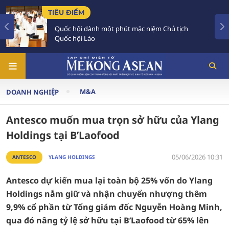
ĐIỂM
TIÊU ĐIỂM
hội dành một phút mặc niệm Chủ tịch
Hợp tác k
hội Lào
quan hệ V
M&A
DOANH NGHIỆP
Antesco muốn mua trọn sở hữu của Ylang
Holdings tại B’Laofood
05/06/2026 10:31
ANTESCO
YLANG HOLDINGS
Antesco dự kiến mua lại toàn bộ 25% vốn do Ylang
Holdings nắm giữ và nhận chuyển nhượng thêm
9,9% cổ phần từ Tổng giám đốc Nguyễn Hoàng Minh,
qua đó nâng tỷ lệ sở hữu tại B’Laofood từ 65% lên