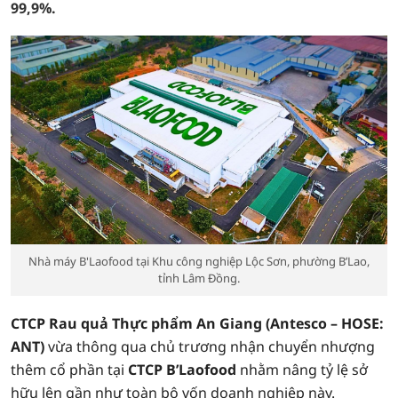
99,9%.
Nhà máy B'Laofood tại Khu công nghiệp Lộc Sơn, phường B’Lao,
tỉnh Lâm Đồng.
CTCP Rau quả Thực phẩm An Giang (Antesco – HOSE:
ANT)
vừa thông qua chủ trương nhận chuyển nhượng
thêm cổ phần tại
CTCP B’Laofood
nhằm nâng tỷ lệ sở
hữu lên gần như toàn bộ vốn doanh nghiệp này.