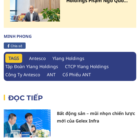
Holdings Phạm Ngô Quốc
Thắng ứng cử vào HĐQT
Antesco
MINH PHONG
Chia sẻ
TAGS
Antesco
Ylang Holdings
Tập Đoàn Ylang Holdings
CTCP Ylang Holdings
Công Ty Antesco
ANT
Cổ Phiếu ANT
ĐỌC TIẾP
Bất động sản – mũi nhọn chiến lược
mới của Gelex Infra