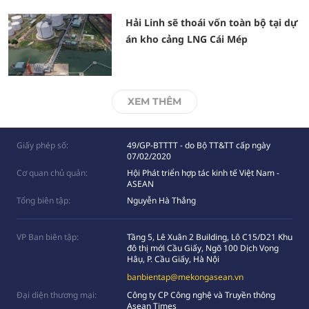
Hải Linh sẽ thoái vốn toàn bộ tại dự
án kho cảng LNG Cái Mép
XEM THÊM
Giấy phép số:
49/GP-BTTTT - do Bộ TT&TT cấp ngày
07/02/2020
Cơ quan chủ quản:
Hội Phát triển hợp tác kinh tế Việt Nam -
ASEAN
Tổng biên tập:
Nguyễn Hà Thắng
VP Ban biên tập:
Tầng 5, Lê Xuân 2 Building, Lô C15/D21 Khu
đô thị mới Cầu Giấy, Ngõ 100 Dịch Vọng
Hâụ, P. Cầu Giấy, Hà Nội
banbientap@mekongasean.vn
Đại diện thương mại:
Công ty CP Công nghệ và Truyền thông
Asean Times