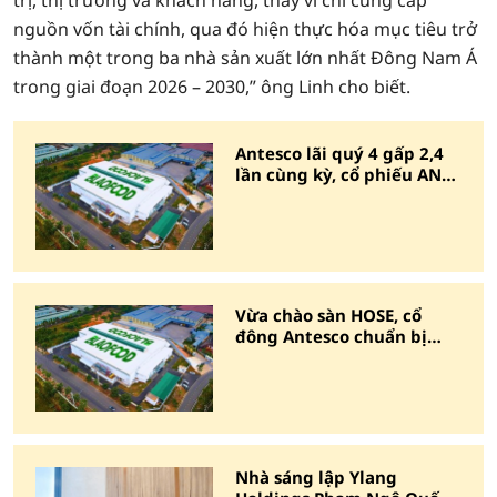
trị, thị trường và khách hàng, thay vì chỉ cung cấp
nguồn vốn tài chính, qua đó hiện thực hóa mục tiêu trở
thành một trong ba nhà sản xuất lớn nhất Đông Nam Á
trong giai đoạn 2026 – 2030,” ông Linh cho biết.
Antesco lãi quý 4 gấp 2,4
lần cùng kỳ, cổ phiếu ANT
tím trần trắng bên bán
Vừa chào sàn HOSE, cổ
đông Antesco chuẩn bị
nhận cổ tức tỷ lệ 25%
Nhà sáng lập Ylang