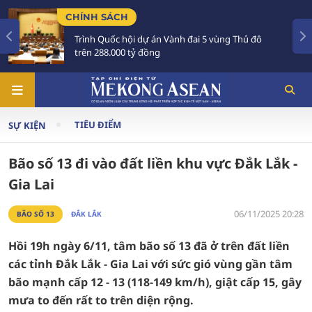
CHÍNH SÁCH
Trình Quốc hội dự án Vành đai 5 vùng Thủ đô
trên 288.000 tỷ đồng
TIÊU ĐIỂM
SỰ KIỆN
Bão số 13 đi vào đất liền khu vực Đắk Lắk -
Gia Lai
06/11/2025 20:28
BÃO SỐ 13
ĐẮK LẮK
Hồi 19h ngày 6/11, tâm bão số 13 đã ở trên đất liền
các tỉnh Đắk Lắk - Gia Lai với sức gió vùng gần tâm
bão mạnh cấp 12 - 13 (118-149 km/h), giật cấp 15, gây
mưa to đến rất to trên diện rộng.