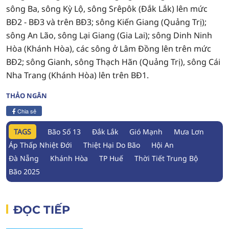
sông Ba, sông Kỳ Lộ, sông Srêpôk (Đắk Lắk) lên mức
BĐ2 - BĐ3 và trên BĐ3; sông Kiến Giang (Quảng Trị);
sông An Lão, sông Lại Giang (Gia Lai); sông Dinh Ninh
Hòa (Khánh Hòa), các sông ở Lâm Đồng lên trên mức
BĐ2; sông Gianh, sông Thạch Hãn (Quảng Trị), sông Cái
Nha Trang (Khánh Hòa) lên trên BĐ1.
THẢO NGÂN
Chia sẻ
TAGS
Bão Số 13
Đắk Lắk
Gió Mạnh
Mưa Lơn
Áp Thấp Nhiệt Đới
Thiệt Hại Do Bão
Hội An
Đà Nẵng
Khánh Hòa
TP Huế
Thời Tiết Trung Bộ
Bão 2025
ĐỌC TIẾP