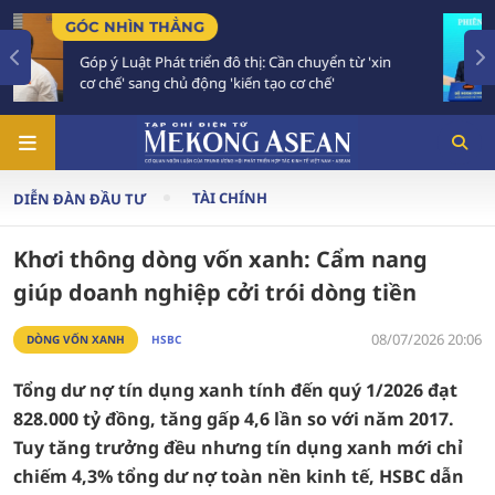
TIÊU ĐIỂM
từ 'xin
Bế mạc Hội nghị Ngoại giao 33: Đối ngoại bư
vào giai đoạn hành động mới
TÀI CHÍNH
DIỄN ĐÀN ĐẦU TƯ
Khơi thông dòng vốn xanh: Cẩm nang
giúp doanh nghiệp cởi trói dòng tiền
08/07/2026 20:06
DÒNG VỐN XANH
HSBC
Tổng dư nợ tín dụng xanh tính đến quý 1/2026 đạt
828.000 tỷ đồng, tăng gấp 4,6 lần so với năm 2017.
Tuy tăng trưởng đều nhưng tín dụng xanh mới chỉ
chiếm 4,3% tổng dư nợ toàn nền kinh tế, HSBC dẫn